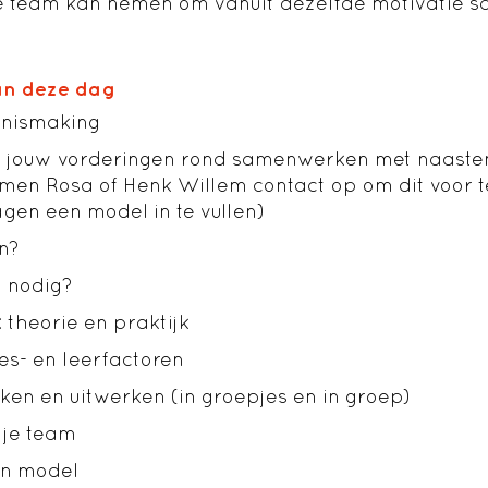
je team kan nemen om vanuit dezelfde motivatie 
n deze dag
nismaking
n jouw vorderingen rond samenwerken met naaste
en Rosa of Henk Willem contact op om dit voor 
agen een model in te vullen)
n?
 nodig?
 theorie en praktijk
es- en leerfactoren
en en uitwerken (in groepjes en in groep)
 je team
n model