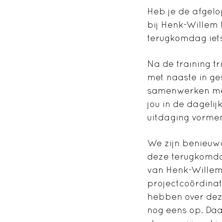
Heb je de afgelo
bij Henk-Willem K
terugkomdag iets
Na de training t
met naaste in g
samenwerken met
jou in de dagelij
uitdaging vorme
We zijn benieuw
deze terugkomdag
van Henk-Willem 
projectcoördina
hebben over deze
nog eens op. Daa