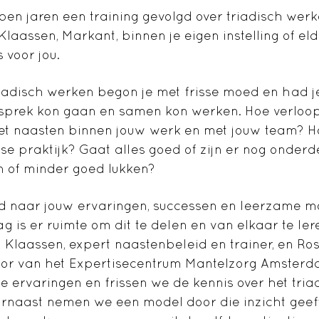
pen jaren een training gevolgd over triadisch werk
laassen, Markant, binnen je eigen instelling of el
 voor jou.
riadisch werken begon je met frisse moed en had j
esprek kon gaan en samen kon werken. Hoe verloop
 naasten binnen jouw werk en met jouw team? H
kse praktijk? Gaat alles goed of zijn er nog onder
n of minder goed lukken?
d naar jouw ervaringen, successen en leerzame m
 is er ruimte om dit te delen en van elkaar te ler
Klaassen, expert naastenbeleid en trainer, en Rosa
tor van het Expertisecentrum Mantelzorg Amsterd
 ervaringen en frissen we de kennis over het tria
rnaast nemen we een model door die inzicht geeft