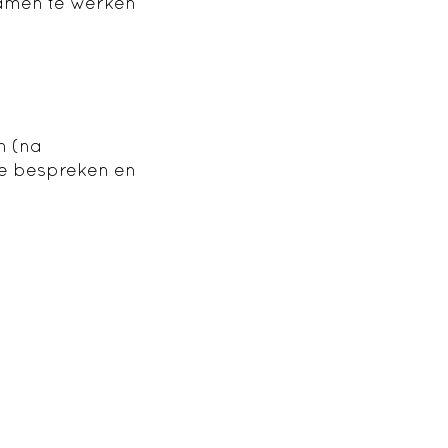
samen te werken
n (na
te bespreken en