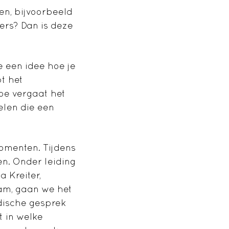
en, bijvoorbeeld
ders? Dan is deze
e een idee hoe je
t het
oe vergaat het
delen die een
omenten. Tijdens
en. Onder leiding
 Kreiter,
am, gaan we het
dische gesprek
 in welke