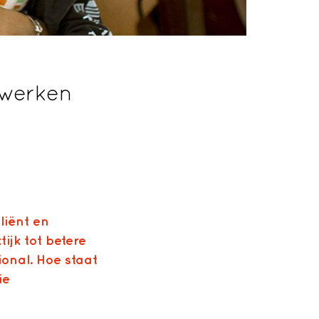
nwerken
liënt en
ijk tot betere
ional. Hoe staat
ie