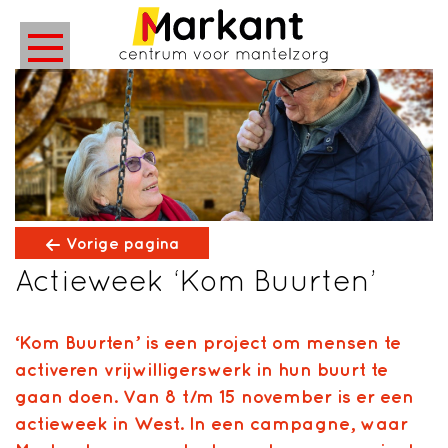
Vorige pagina
Actieweek ‘Kom Buurten’
‘Kom Buurten’ is een project om mensen te
activeren vrijwilligerswerk in hun buurt te
gaan doen. Van 8 t/m 15 november is er een
actieweek in West. In
een campagne, waar