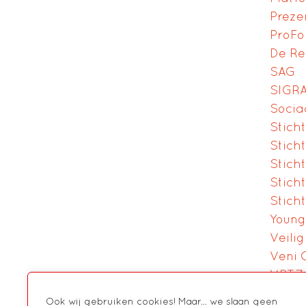
Preze
ProFo
De R
SAG
SIGR
Socia
Stich
Stich
Stich
Stich
Sticht
Youn
Veilig
Veni 
VPTZ
Vrijw
Ook wij gebruiken cookies! Maar... we slaan geen