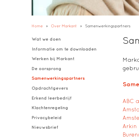
Home
»
Over Markant
»
Samenwerkingspartners
Sam
Wat we doen
Informatie om te downloaden
Werken bij Markant
Marka
gebru
De oorsprong
Samenwerkingspartners
Same
Opdrachtgevers
Erkend leerbedrijf
ABC al
Klachtenregeling
Amst
Amste
Privacybeleid
Arkin
Nieuwsbrief
Buren