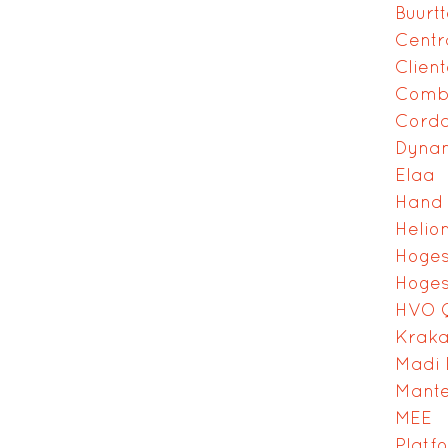
Buurt
Cent
Clien
Comb
Cord
Dyna
Elaa
Hand 
Helio
Hoges
Hoges
HVO 
Krak
Madi
Mante
MEE
Platf