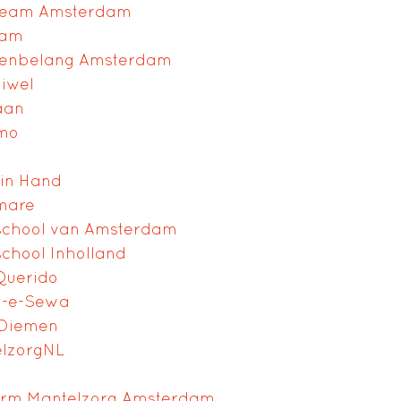
team Amsterdam
ram
tenbelang Amsterdam
iwel
aan
mo
in Hand
mare
chool van Amsterdam
chool Inholland
Querido
a-e-Sewa
 Diemen
lzorgNL
orm Mantelzorg Amsterdam