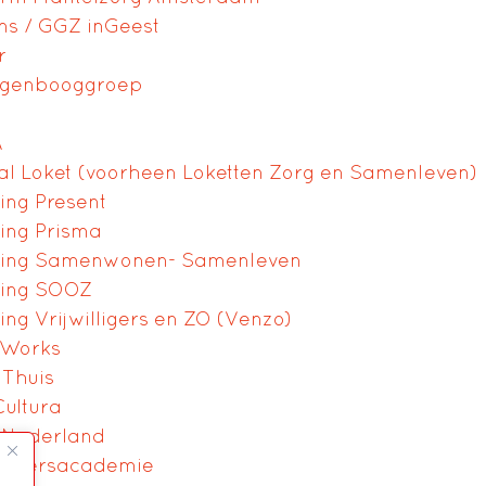
ns / GGZ inGeest
r
egenbooggroep
A
al Loket (voorheen Loketten Zorg en Samenleven)
ting Present
ting Prisma
ting Samenwonen- Samenleven
ting SOOZ
ing Vrijwilligers en ZO (Venzo)
gWorks
 Thuis
Cultura
 Nederland
illigersacademie