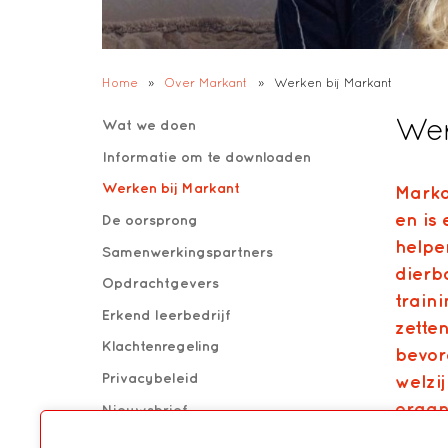
Home
»
Over Markant
»
Werken bij Markant
Wer
Wat we doen
Informatie om te downloaden
Werken bij Markant
Marka
en is
De oorsprong
helpe
Samenwerkingspartners
dierb
Opdrachtgevers
traini
Erkend leerbedrijf
zetten
Klachtenregeling
bevor
Privacybeleid
welzi
organ
Nieuwsbrief