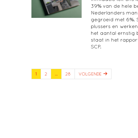
39% van de hele be
Nederlanders mantel
gegroeid met 6%. S
plussers en werke
het aantal ernstig
staat in het rappor
SCP.
1
2
…
28
VOLGENDE