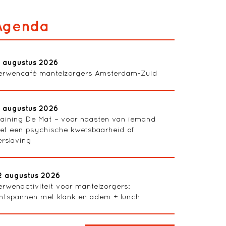
Agenda
3 augustus 2026
erwencafé mantelzorgers Amsterdam-Zuid
1 augustus 2026
raining De Mat – voor naasten van iemand
et een psychische kwetsbaarheid of
erslaving
2 augustus 2026
erwenactiviteit voor mantelzorgers:
ntspannen met klank en adem + lunch