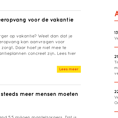
geeropvang voor de vakantie
1
orger op vakantie? Weet dan dat je
V
eeropvang kan aanvragen voor
 zorgt. Daar hoef je niet mee te
ntieplannen concreet zijn. Lees hier
2
T
m
Lees meer
v
2
s: steeds meer mensen moeten
V
O
land 5,5 miljoen mantelzorgers. Dat is