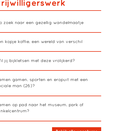
rijwilligerswerk
p zoek naar een gezellig wandelmaatje
en kopje koffie, een wereld van verschil
l jij bijkletsen met deze vrolijkerd?
amen gamen, sporten en eropuit met een
ociale man (26)?
amen op pad naar het museum, park of
inkelcentrum?