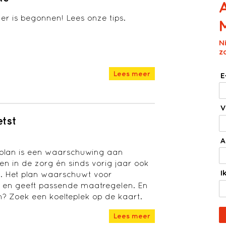
r is begonnen! Lees onze tips.
N
z
Lees meer
E
V
etst
A
eplan is een waarschuwing aan
en in de zorg én sinds vorig jaar ook
I
. Het plan waarschuwt voor
 en geeft passende maatregelen. En
rm? Zoek een koelteplek op de kaart.
Lees meer