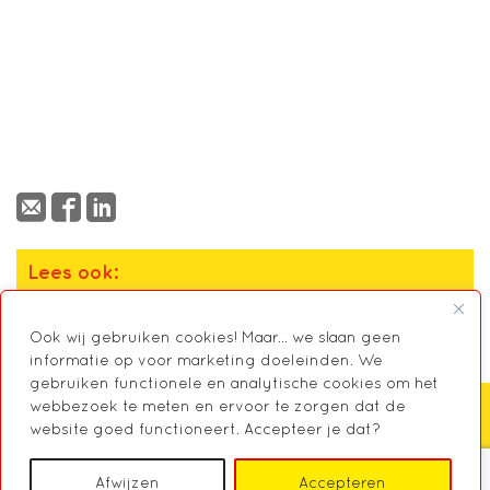
Lees ook:
‘De zorg de baas’
Ook wij gebruiken cookies! Maar... we slaan geen
informatie op voor marketing doeleinden. We
gebruiken functionele en analytische cookies om het
webbezoek te meten en ervoor te zorgen dat de
website goed functioneert. Accepteer je dat?
Zoeken
Afwijzen
Accepteren