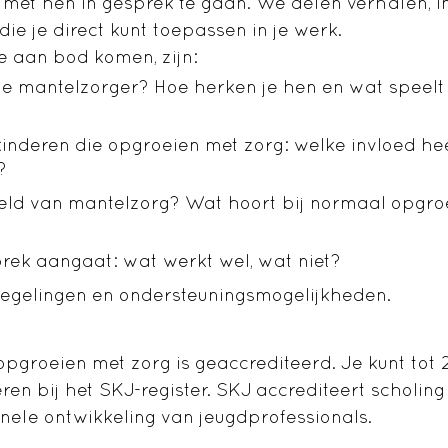
met hen in gesprek te gaan. We delen verhalen, i
die je direct kunt toepassen in je werk.
 aan bod komen, zijn:
ge mantelzorger? Hoe herken je hen en wat speelt 
inderen die opgroeien met zorg: welke invloed hee
?
eld van mantelzorg? Wat hoort bij normaal opgro
prek aangaat: wat werkt wel, wat niet?
egelingen en ondersteuningsmogelijkheden.
opgroeien met zorg is geaccrediteerd. Je kunt tot 
ren bij het SKJ-register. SKJ accrediteert scholing
onele ontwikkeling
van
jeugdprofessionals
.