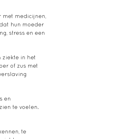
r met medicijnen,
mdat hun moeder
ng, stress en een
ziekte in het
oer of zus met
verslaving
s en
ien te voelen.
kennen, te