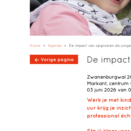
Home
»
Agenda
»
De impact van opgroeien als jong
De impact
Vorige pagina
Zwanenburgwal 20
Markant, centrum 
03 juni 2026 van 0
Werk je met kind
uur krijg je
inzic
professional éch
Sta jij klaar vo