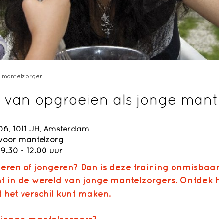
e mantelzorger
 van opgroeien als jonge mant
6, 1011 JH, Amsterdam
voor mantelzorg
9.30 - 12.00 uur
eren of jongeren
? Dan is deze training onmisbaar.
ht
in de
wereld van jonge mantelzorgers. Ontdek ho
t het verschil kunt maken.
or jonge mantelzorgers?