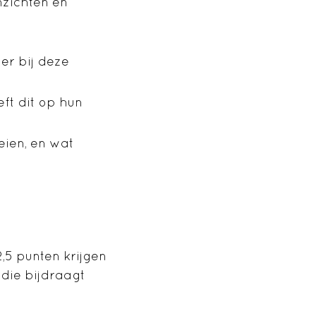
nzichten en
er bij deze
ft dit op hun
eien, en wat
2,5 punten krijgen
 die bijdraagt