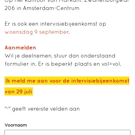
206 in Amsterdam-Centrum
Er is ook een intervisiebijeenkomst op
woensdag 9 september
.
Aanmelden
Wil je deelnemen, stuur dan onderstaand
formulier in. Er is beperkt plaats en vol=vol.
Ik meld me aan voor de intervisiebijeenkomst
van 29 juli
"
" geeft vereiste velden aan
*
Naam
*
Voornaam