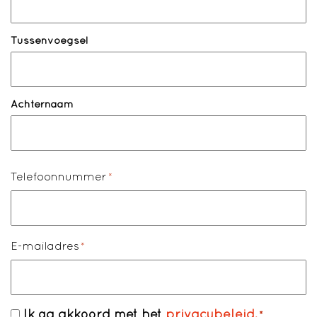
Tussenvoegsel
Achternaam
Telefoonnummer
*
E-mailadres
*
Ik ga akkoord met het
privacybeleid.
Toestemming
*
*