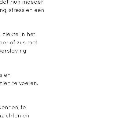
mdat hun moeder
ng, stress en een
ziekte in het
oer of zus met
verslaving
s en
ien te voelen.
kennen, te
nzichten en