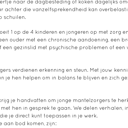
ertje naar de dagbesteding of koken dagelijks o
aar achter die vanzelfsprekendheid kan overbelasti
 schuilen.
eit 1 op de 4 kinderen en jongeren op met zorg en 
een ouder met een chronische aandoening, een br
f een gezinslid met psychische problemen of een 
ers verdienen erkenning en steun. Met jouw kenni
n je hen helpen om in balans te blijven en zich gez
 krijg je handvatten om jonge mantelzorgers te her
met hen in gesprek te gaan. We delen verhalen, i
die je direct kunt toepassen in je werk.
 aan bod komen, zijn: