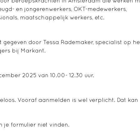
 voor beroepskrachten in Amsterdam die werken m
jeugd- en jongerenwerkers, OKT-
medewerkers,
ionals
, maatschappelijk werkers, etc.
t gegeven door Tessa Rademaker, specialist op he
ers bij Markant.
ember 2025 van 10.00- 12.30 uur.
eloos. Vooraf aanmelden is wel verplicht. Dat kan
je formulier niet vinden.