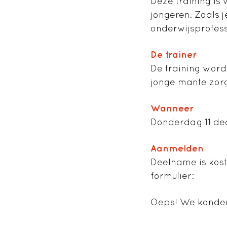
Deze training is
jongeren. Zoals 
onderwijsprofess
De trainer
De training word
jonge mantelzorg
Wanneer
Donderdag 11 dec
Aanmelden
Deelname is kost
formulier:
Oeps! We konden 