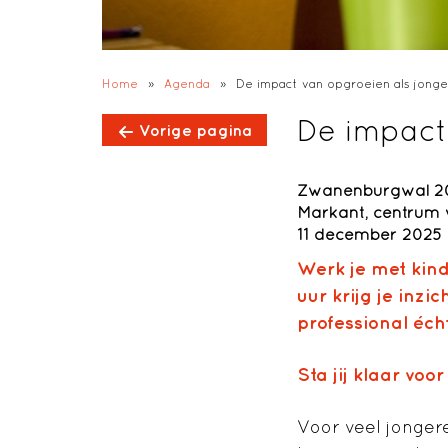
Home
»
Agenda
»
De impact van opgroeien als jong
De impact
Vorige pagina
Zwanenburgwal 20
Markant, centrum 
11 december 2025 v
Werk je met kind
uur krijg je
inzic
professional éch
Sta jij klaar vo
Voor veel jonger