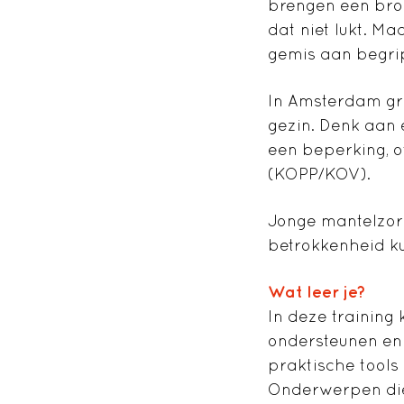
brengen een bro
dat niet lukt. M
gemis aan begrip
In Amsterdam gro
gezin. Denk aan 
een beperking, o
(KOPP/KOV).
Jonge mantelzorg
betrokkenheid ku
Wat leer je?
In deze training
ondersteunen en 
praktische tools 
Onderwerpen die