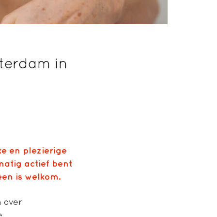
terdam in
e en plezierige
matig actief bent
reen is welkom.
 over
e