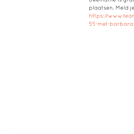
plaatsen. Meld j
https://www.tea
55-met-barbara-