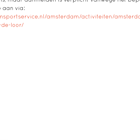
e aan via:
msportservice.nl/amsterdam/activiteiten/amster
de-loor/