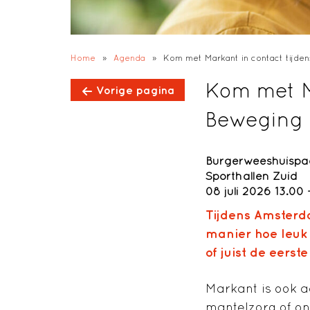
Home
»
Agenda
»
Kom met Markant in contact tijde
Kom met M
Vorige pagina
Beweging
Burgerweeshuispa
Sporthallen Zuid
08 juli 2026 13.00 
Tijdens Amsterd
manier hoe leuk 
of juist de eerst
Markant is ook a
mantelzorg of on