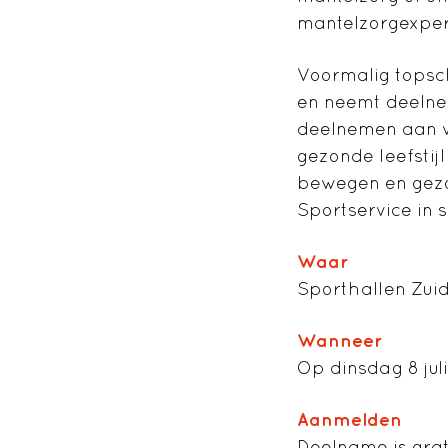
mantelzorgexper
Voormalig topsc
en neemt deelne
deelnemen aan v
gezonde leefstij
bewegen en gezo
Sportservice in
Waar
Sporthallen Zui
Wanneer
Op dinsdag 8 juli
Aanmelden
Deelname is grat