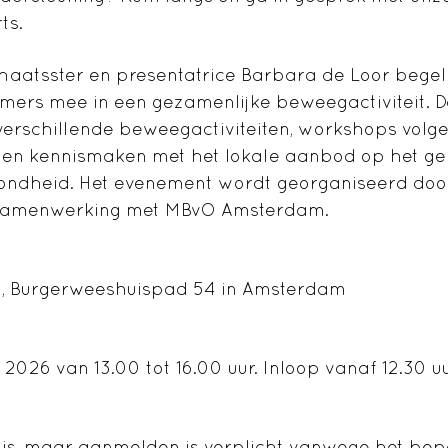
ts.
haatsster en presentatrice Barbara de Loor bege
mers mee in een gezamenlijke beweegactiviteit. D
erschillende beweegactiviteiten, workshops volge
l en kennismaken met het lokale aanbod op het ge
ndheid. Het evenement wordt georganiseerd do
 samenwerking met MBvO Amsterdam.
d, Burgerweeshuispad 54 in Amsterdam
 2026 van 13.00 tot 16.00 uur. Inloop vanaf 12.30 uu
is, maar aanmelden is verplicht vanwege het bep