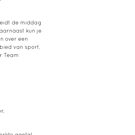
leidt de middag
aarnaast kun je
n over een
bied van sport,
or Team
r.
erkte aantal