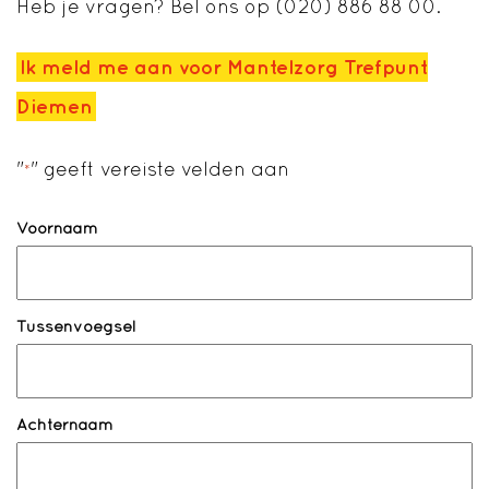
Heb je vragen? Bel ons op (020) 886 88 00.
Ik meld me aan voor Mantelzorg Trefpunt
Diemen
"
" geeft vereiste velden aan
*
Naam
*
Voornaam
Tussenvoegsel
Achternaam