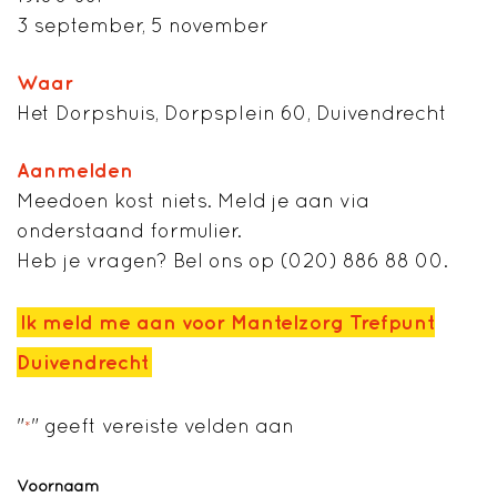
3 september, 5 november
Waar
Het Dorpshuis, Dorpsplein 60, Duivendrecht
Aanmelden
Meedoen kost niets. Meld je aan via
onderstaand formulier.
Heb je vragen? Bel ons op (020) 886 88 00.
Ik meld me aan voor Mantelzorg Trefpunt
Duivendrecht
"
" geeft vereiste velden aan
*
Naam
*
Voornaam