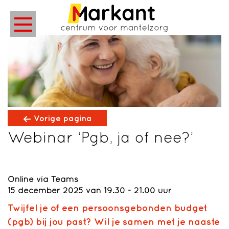
Vorige pagina
Webinar ‘Pgb, ja of nee?’
Online via Teams
15 december 2025 van 19.30 - 21.00 uur
Twijfel je of een persoonsgebonden budget
(pgb) bij jou past? Wil je samen met je naaste