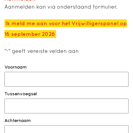
Aanmelden kan via onderstaand formulier.
Ik meld me aan voor het Vrijwilligerspanel op
16 september 2026
"
" geeft vereiste velden aan
*
Naam
*
Voornaam
Tussenvoegsel
Achternaam