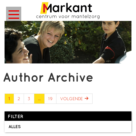
Author Archive
1
2
3
…
19
VOLGENDE
FILTER
ALLES