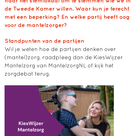
naar het stemlokaal om te stemmen wie we in
de Tweede Kamer willen. Waar kun je terecht
met een beperking? En welke partij heeft oog
voor de mantelzorger?
Standpunten van de partijen
Wil je weten hoe de partijen denken over
(mantel)zorg, raadpleeg dan de KiesWijzer
Mantelzorg van MantelzorgNL of kijk het
zorgdebat terug.