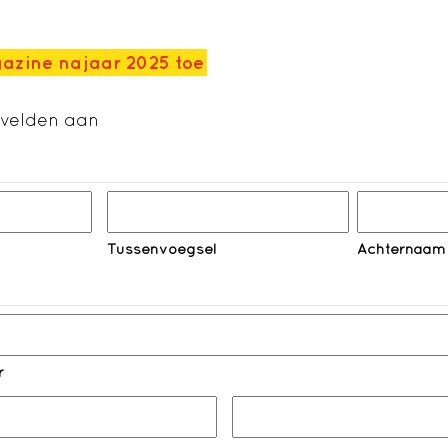
azine najaar 2025 toe
e velden aan
Tussenvoegsel
Achternaam
r