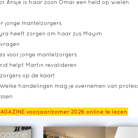
oor Ansje is haar zoon Omar een held op wielen
r jonge mantelzorgers
ayra heeft zorgen om haar zus Mayim
 vragen
es voor jonge mantelzorgers
trid helpt Martin revalideren
zorgers op de kaart
Welke handelingen mag je overnemen van profess
essen
MAGAZINE voorjaar/zomer 2026 online te lezen