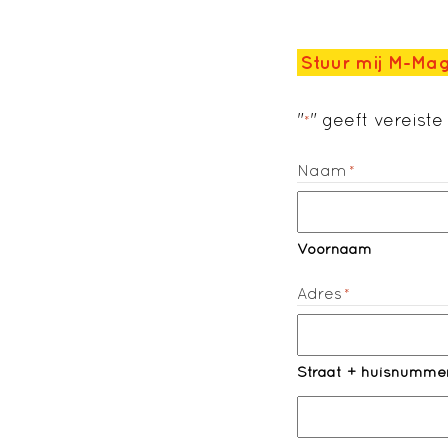
Stuur mij M-Mag
"
" geeft vereist
*
Naam
*
Voornaam
Adres
*
Straat + huisnumme