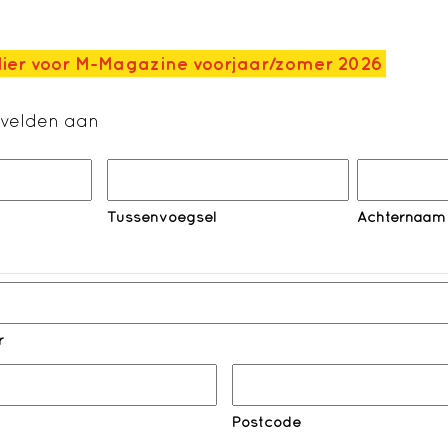
ier voor M-Magazine voorjaar/zomer 2026
e velden aan
Tussenvoegsel
Achternaam
r
Postcode