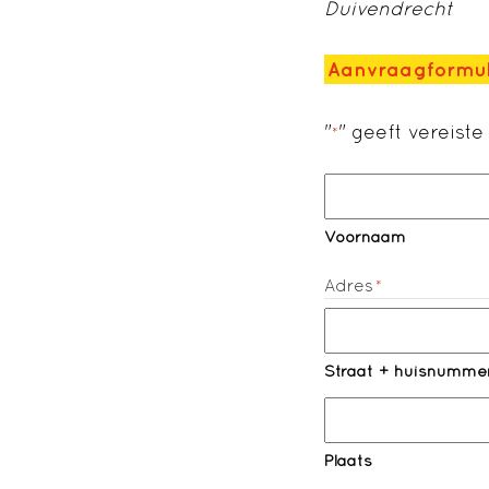
Duivendrecht
Aanvraagformul
"
" geeft vereist
*
Naam
*
Voornaam
Adres
*
Straat + huisnumme
Plaats