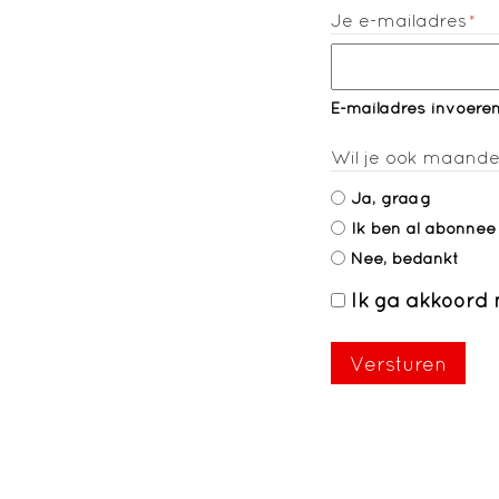
Je e-mailadres
*
E-mailadres invoere
Wil je ook maande
Ja, graag
Ik ben al abonnee
Nee, bedankt
Ik ga akkoord
Toestemming
*
Versturen