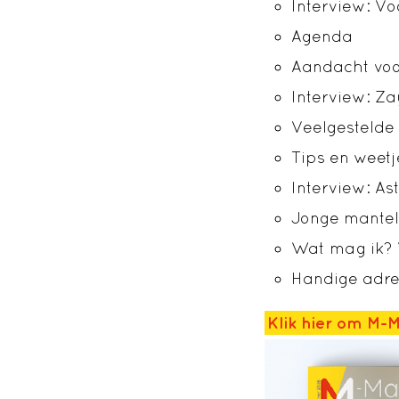
Interview: V
Agenda
Aandacht voo
Interview: Z
Veelgestelde
Tips en weetj
Interview: As
Jonge mantel
Wat mag ik? 
Handige adr
Klik hier om M-