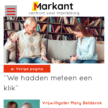
Vorige pagina
“We hadden meteen een
klik”
Vrijwilligster Mary Belderok