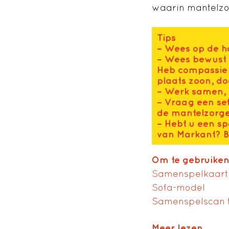
waarin mantelzo
Tips
– Wees op de h
– Wees bewust d
Heb compassie v
plaats zoon, do
– Werk samen, 
– Vraag een se
de mantelzorge
– Hebt u een sp
van Markant? B
Om te gebruike
Samenspelkaart
Sofa-model
Samenspelscan th
Meer lezen