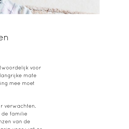
en
twoordelijk voor
langrijke mate
ening mee moet
ar verwachten.
 de familie
nzen van de