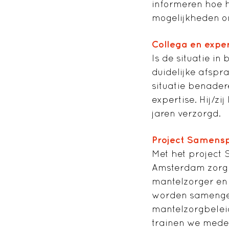
informeren hoe h
mogelijkheden om
Collega en expe
Is de situatie i
duidelijke afspr
situatie benader
expertise. Hij/z
jaren verzorgd.
Project Samensp
Met het project
Amsterdam zorgi
mantelzorger en 
worden samenges
mantelzorgbeleid
trainen we mede