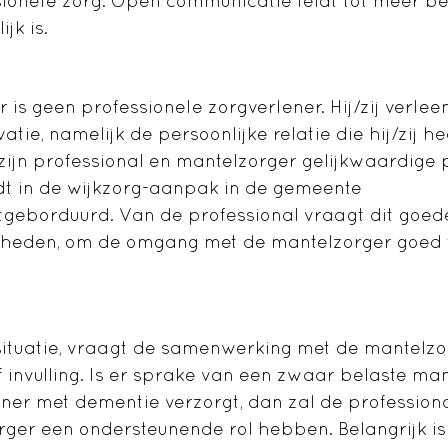
sionele zorg. Open communicatie leidt tot meer be
jk is.
is geen professionele zorgverlener. Hij/zij verlee
tie, namelijk de persoonlijke relatie die hij/zij h
zijn professional en mantelzorger gelijkwaardige 
dt in de wijkzorg-aanpak in de gemeente
geborduurd. Van de professional vraagt dit goed
heden, om de omgang met de mantelzorger goed t
situatie, vraagt de samenwerking met de mantelz
f invulling. Is er sprake van een zwaar belaste man
rtner met dementie verzorgt, dan zal de profession
ger een ondersteunende rol hebben. Belangrijk is