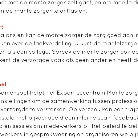
et met de mantelzorger zelf gaat, en om mee te 
 de mantelzorger te ontlasten.
rt
n balans en kan de mantelzorger de zorg goed aan
aken over de taakverdeling. U kunt de mantelzorge
en als een collega. Spreek de mantelzorger ook a
ij kent de verzorgde vaak als geen ander en heeft d
el
 Samenspel helpt het Expertisecentrum Mantelzor
nstellingen om de samenwerking tussen professio
verzorgde te versterken. Op verzoek kan een traj
teld met bijvoorbeeld een interne scan, feedbac
 en sessies om medewerkers bij het beleid te be
werkers in gespreksvoering en organiseren we bi