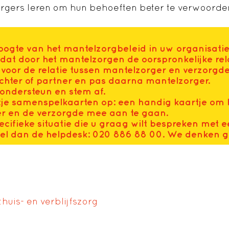
rgers leren om hun behoeften beter te verwoorde
oogte van het mantelzorgbeleid in uw organisatie
at door het mantelzorgen de oorspronkelijke rela
oor de relatie tussen mantelzorger en verzorgde: 
chter of partner en pas daarna mantelzorger.
ondersteun en stem af.
tje samenspelkaarten op: een handig kaartje om 
r en de verzorgde mee aan te gaan.
ecifieke situatie die u graag wilt bespreken met e
el dan de helpdesk: 020 886 88 00. We denken 
n
uis- en verblijfszorg