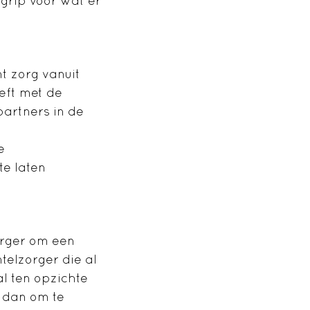
grip voor wat er
nt zorg vanuit
eeft met de
partners in de
e
e laten
orger om een
telzorger die al
al ten opzichte
 dan om te