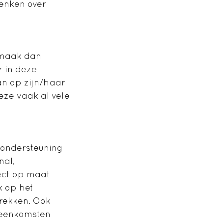
denken over
, maak dan
r in deze
an op zijn/haar
eze vaak al vele
gondersteuning
nal,
ect op maat
k op het
trekken. Ook
jeenkomsten