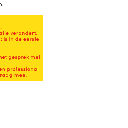
n.
.
tie verandert.
is in de eerste
het gesprek met
en professional
graag mee.