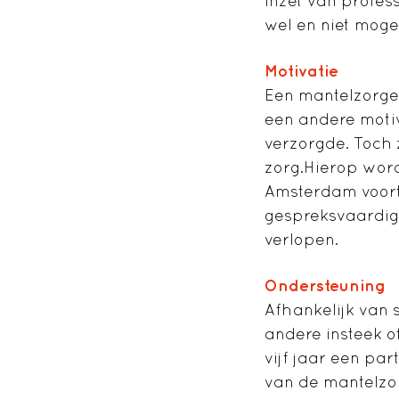
inzet van profes
wel en niet mogeli
Motivatie
Een mantelzorger 
een andere motiva
verzorgde. Toch 
zorg.Hierop wor
Amsterdam voort
gespreksvaardig
verlopen.
Ondersteuning
Afhankelijk van 
andere insteek o
vijf jaar een pa
van de mantelzor