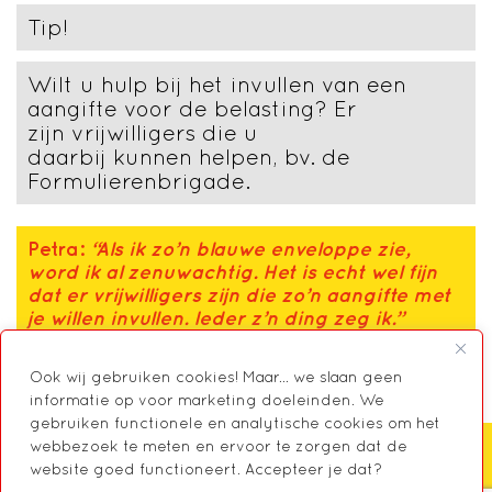
Tip!
Wilt u hulp bij het invullen van een
aangifte voor de belasting? Er
zijn vrijwilligers die u
daarbij kunnen helpen, bv. de
Formulierenbrigade.
Petra:
“Als ik zo’n blauwe envelo
ppe zie,
word ik al zenuwachtig. Het is
echt wel fijn
dat er vrijwilligers zijn die zo’n aangifte met
je willen invul
len.
Ieder z’n ding
zeg ik
.”
Ook wij gebruiken cookies! Maar... we slaan geen
informatie op voor marketing doeleinden. We
gebruiken functionele en analytische cookies om het
webbezoek te meten en ervoor te zorgen dat de
website goed functioneert. Accepteer je dat?