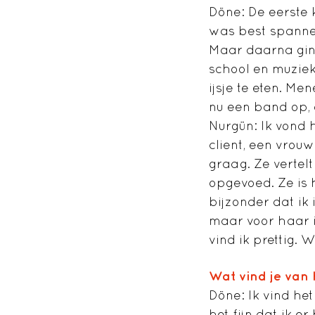
Döne: De eerste k
was best spannen
Maar daarna ging
school en muziek
ijsje te eten. Me
nu een band op, d
Nurgün
: Ik vond
client, een vrouw
graag. Ze vertel
opgevoed. Ze is 
bijzonder dat ik 
maar voor haar 
vind ik prettig. 
Wat vind je van 
Döne
: Ik vind he
het fijn dat ik e