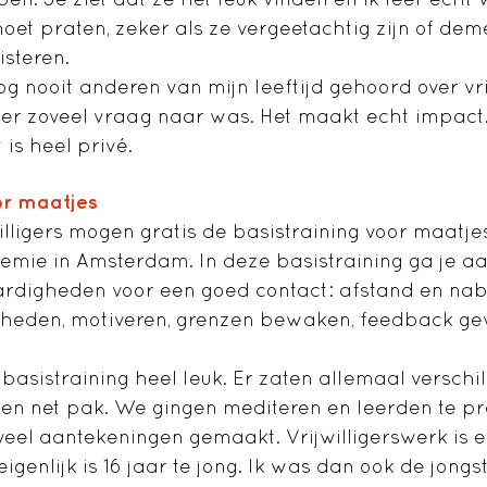
oet praten, zeker als ze vergeetachtig zijn of de
uisteren.
og nooit anderen van mijn leeftijd gehoord over vri
t er zoveel vraag naar was. Het maakt echt impact.
t is heel privé.
oor maatjes
illigers mogen gratis de basistraining voor maatje
demie in Amsterdam. In deze basistraining ga je a
ardigheden voor een goed contact: afstand en nabi
heden, motiveren, grenzen bewaken, feedback ge
e basistraining heel leuk. Er zaten allemaal versch
en net pak. We gingen mediteren en leerden te pr
 veel aantekeningen gemaakt. Vrijwilligerswerk is e
eigenlijk is 16 jaar te jong. Ik was dan ook de jong