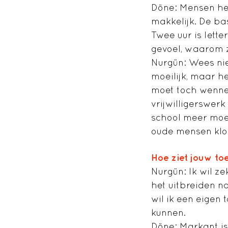
Döne
: Mensen hel
makkelijk. De ba
Twee uur is lette
gevoel, waarom z
Nurgün
: Wees nie
moeilijk, maar het
moet toch wennen
vrijwilligerswerk
school meer moet
oude mensen klop
Hoe ziet jouw to
Nurgün
: Ik wil z
het uitbreiden na
wil ik een eigen
kunnen.
Döne
: Markant is