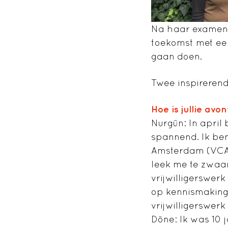
Na haar examen w
toekomst met een
gaan doen.
Twee inspirerend
Hoe is jullie av
Nurgün: In april 
spannend. Ik ben
Amsterdam (VCA).
leek me te zwaar
vrijwilligerswer
op kennismaking
vrijwilligerswerk
Döne: Ik was 10 