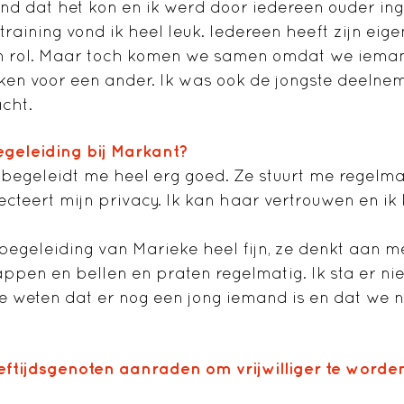
d dat het kon en ik werd door iedereen ouder in
training vond ik heel leuk. Iedereen heeft zijn eig
gen rol. Maar toch komen we samen omdat we ieman
aken voor een ander. Ik was ook de jongste deelne
acht.
egeleiding bij Markant?
 begeleidt me heel erg goed. Ze stuurt me regelmat
cteert mijn privacy. Ik kan haar vertrouwen en ik
e begeleiding van Marieke heel fijn, ze denkt aan 
ppen en bellen en praten regelmatig. Ik sta er niet
 te weten dat er nog een jong iemand is en dat we 
eftijdsgenoten aanraden om vrijwilliger te worde