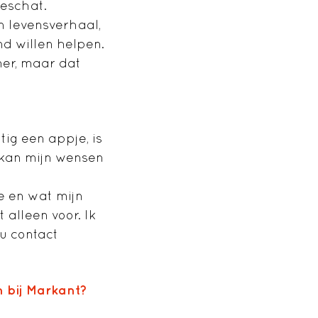
geschat.
en levensverhaal,
d willen helpen.
mer, maar dat
ig een appje, is
 kan mijn wensen
me en wat mijn
 alleen voor. Ik
nu contact
n bij Markant?