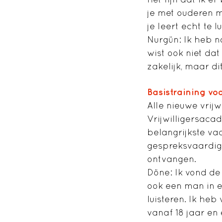
je met ouderen m
je leert echt te l
Nurgün
: Ik heb n
wist ook niet da
zakelijk, maar di
Basistraining v
Alle nieuwe vrijw
Vrijwilligersaca
belangrijkste va
gespreksvaardig
ontvangen.
Döne
: Ik vond d
ook een man in e
luisteren. Ik heb
vanaf 18 jaar en 