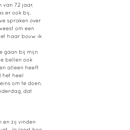
n van 72 jaar,
 er ook bij.
 we spraken over
eweest om een
 met haar bouw ik
e gaan bij mijn
we bellen ook
en alleen heeft
 het heel
leins om te doen,
nderdag, dat
n en zij vinden
 wat. Je leert hoe