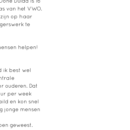
 Döne Dulda is 16
klas van het VWO.
 zijn op haar
igerswerk te
mensen helpen!
d ik best wel
ntrale
or ouderen. Dat
 uur per week
ild en kon snel
ig jonge mensen
 ben geweest.