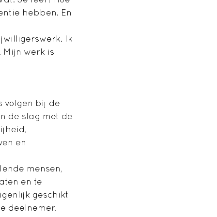
mentie hebben. En
jwilligerswerk. Ik
 Mijn werk is
s volgen bij de
an de slag met de
jheid,
ven en
illende mensen,
aten en te
igenlijk geschikt
ste deelnemer.