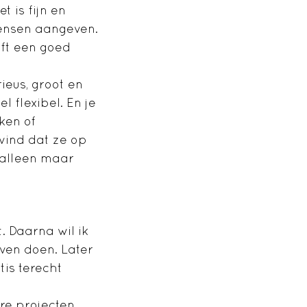
t is fijn en
wensen aangeven.
eft een goed
rieus, groot en
l flexibel. En je
ken of
 vind dat ze op
 alleen maar
t. Daarna wil ik
jven doen. Later
tis terecht
ere projecten