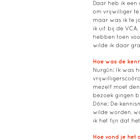
Daar heb ik een 
om vrijwilliger 
maar was ik te 
ik uit bij de VCA
hebben toen voor
wilde ik daar gr
Hoe was de ken
Nurgün: Ik was h
vrijwilligerscoö
mezelf moet denk
bezoek gingen bij
Döne: De kennism
wilde worden, wa
ik het fijn dat het
Hoe vond je het 