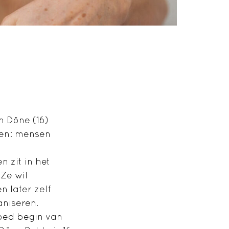
en Döne (16)
len: mensen
n zit in het
Ze wil
 later zelf
aniseren.
oed begin van