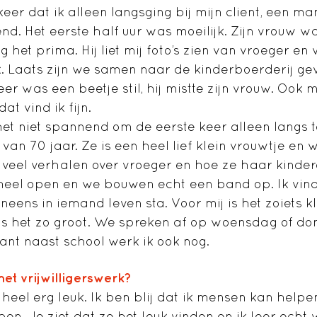
eer dat ik alleen langsging bij mijn client, een ma
d. Het eerste half uur was moeilijk. Zijn vrouw was
 het prima. Hij liet mij foto’s zien van vroeger en
. Laats zijn we samen naar de kinderboerderij g
neer was een beetje stil, hij mistte zijn vrouw. Ook
at vind ik fijn.
 het niet spannend om de eerste keer alleen langs t
 van 70 jaar. Ze is een heel lief klein vrouwtje en 
t veel verhalen over vroeger en hoe ze haar kinder
heel open en we bouwen echt een band op. Ik vind
ineens in iemand leven sta. Voor mij is het zoiets k
is het zo groot. We spreken af op woensdag of do
Want naast school werk ik ook nog.
het vrijwilligerswerk?
t heel erg leuk. Ik ben blij dat ik mensen kan helpe
r ben. Je ziet dat ze het leuk vinden en ik leer echt