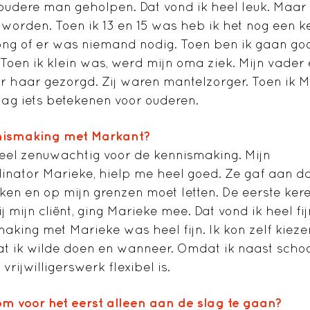
oudere man geholpen. Dat vond ik heel leuk. Maar 
te worden. Toen ik 13 en 15 was heb ik het nog een 
jong of er was niemand nodig. Toen ben ik gaan g
. Toen ik klein was, werd mijn oma ziek. Mijn vader 
 haar gezorgd. Zij waren mantelzorger. Toen ik M
aag iets betekenen voor ouderen.
nismaking met Markant?
eel zenuwachtig voor de kennismaking. Mijn
rdinator Marieke, hielp me heel goed. Ze gaf aan da
en en op mijn grenzen moet letten. De eerste ker
 mijn cliënt, ging Marieke mee. Dat vond ik heel fij
aking met Marieke was heel fijn. Ik kon zelf kieze
t ik wilde doen en wanneer. Omdat ik naast schoo
 vrijwilligerswerk flexibel is.
om voor het eerst alleen aan de slag te gaan?