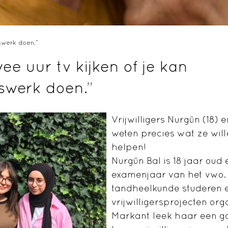
erswerk doen.”
ee uur tv kijken of je kan
erswerk doen.”
Vrijwilligers Nurgün (18) 
weten precies wat ze wil
helpen!
Nurgün Bal is 18 jaar oud e
examenjaar van het vwo. 
tandheelkunde studeren en
vrijwilligersprojecten org
Markant leek haar een g