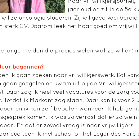
haar vrijwilligersjourney.
jaar oud en zit in de 5e 
il ze oncologie studeren. Zij wil goed voorbereid
 sterk CV. Daarom leek het haar goed om vrijwill
e jonge meiden die precies weten wat ze willen: 
ontuur begonnen?
ben ik gaan zoeken naar vrijwilligerswerk. Dat von
 gaan googelen en kwam uit bij de Vrijwilligersce
 Daar zag ik heel veel vacatures voor de zorg vo
. Totdat ik Markant zag staan. Daar kon ik voor 2
k doen en ik kan zelf bepalen wanneer. Ik heb gema
sgesprek komen. Ik was zo verrast dat er zo wein
 doen. En dat er zoveel vraag is naar vrijwilligers.
jaar oud toen ik met school bij het Leger des Heils