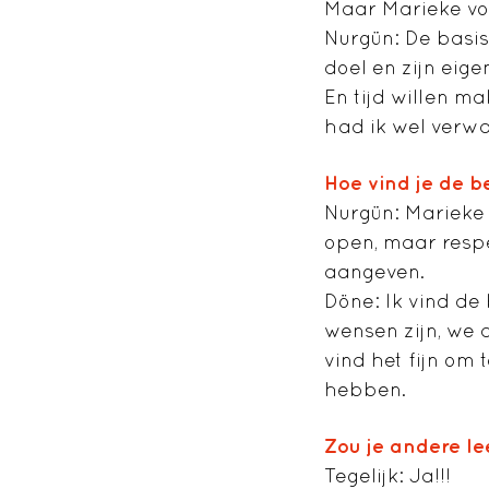
Maar Marieke von
Nurgün
: De basis
doel en zijn ei
En tijd willen m
had ik wel verw
Hoe vind je de b
Nurgün
: Marieke
open, maar respe
aangeven.
Döne
: Ik vind d
wensen zijn, we a
vind het fijn om
hebben.
Zou je andere le
Tegelijk: Ja!!!