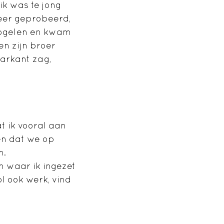
ik was te jong
keer geprobeerd,
oogelen en kwam
en zijn broer
arkant zag,
t ik vooral aan
en dat we op
n.
n waar ik ingezet
l ook werk, vind