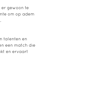
r er gewoon te
uimte om op adem
.
n talenten en
ken een match die
aakt en ervaart