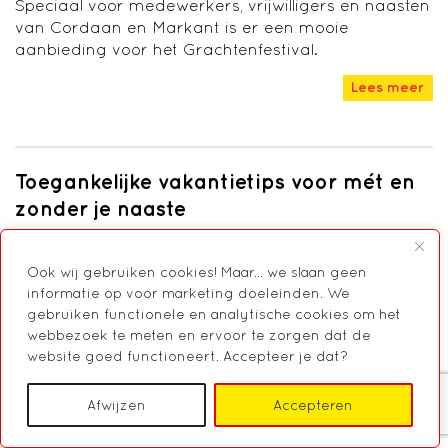
Speciaal voor medewerkers, vrijwilligers en naasten
van Cordaan en Markant is er een mooie
aanbieding voor het Grachtenfestival.
Lees meer
Toegankelijke vakantietips voor mét en
zonder je naaste
De zomer is begonnen! Lees onze tips.
Ook wij gebruiken cookies! Maar... we slaan geen
Lees meer
informatie op voor marketing doeleinden. We
gebruiken functionele en analytische cookies om het
webbezoek te meten en ervoor te zorgen dat de
website goed functioneert. Accepteer je dat?
Heet, heter, heetst
Afwijzen
Accepteren
Het Nationaal Hitteplan is een waarschuwing aan
organisaties, mensen in de zorg én sinds vorig jaar