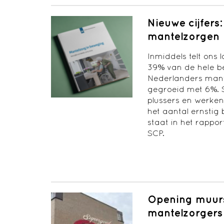
Nieuwe cijfer
mantelzorgen
Inmiddels telt ons 
39% van de hele be
Nederlanders mantel
gegroeid met 6%. S
plussers en werke
het aantal ernstig
staat in het rappor
SCP.
Opening muurs
mantelzorgers