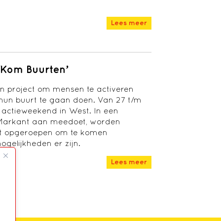
Lees meer
‘Kom Buurten’
en project om mensen te activeren
n hun buurt te gaan doen. Van 27 t/m
 actieweekend in West. In een
arkant aan meedoet, worden
rt opgeroepen om te komen
gelijkheden er zijn.
Lees meer