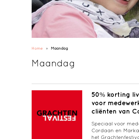
Home
»
Maandag
Maandag
50% korting li
voor medewerke
cliënten van 
Speciaal voor mede
Cordaan en Markan
het Grachtenfestiva