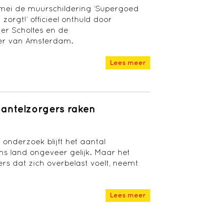
 mei de muurschildering ‘Supergoed
zorgt!’ officieel onthuld door
er Scholtes en de
er van Amsterdam.
Lees meer
antelzorgers raken
onderzoek blijft het aantal
ns land ongeveer gelijk. Maar het
rs dat zich overbelast voelt, neemt
Lees meer