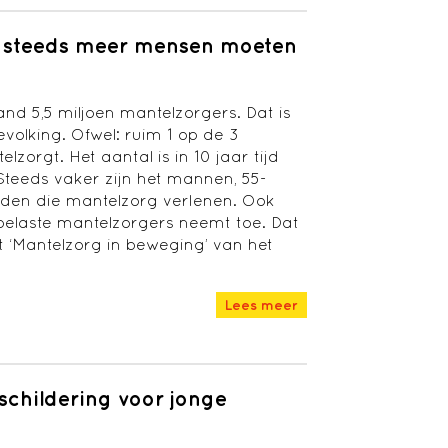
s: steeds meer mensen moeten
land 5,5 miljoen mantelzorgers. Dat is
volking. Ofwel: ruim 1 op de 3
zorgt. Het aantal is in 10 jaar tijd
teeds vaker zijn het mannen, 55-
nden die mantelzorg verlenen. Ook
 belaste mantelzorgers neemt toe. Dat
t ‘Mantelzorg in beweging’ van het
Lees meer
childering voor jonge