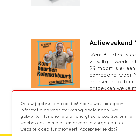
Actieweekend 
‘Kom Buurten’ is e
vrijwilligerswerk i
29 maart is er een
campagne, waar M
mensen in de buu
ontdekken welke mo
Ook wij gebruiken cookies! Maar... we slaan geen
informatie op voor marketing doeleinden. We
1
2
…
19
VOLGENDE
gebruiken functionele en analytische cookies om het
webbezoek te meten en ervoor te zorgen dat de
website goed functioneert. Accepteer je dat?