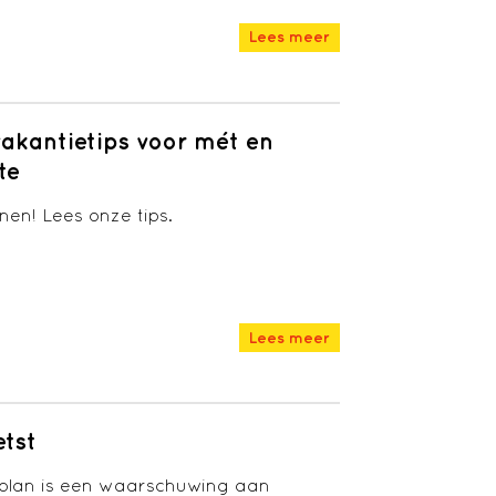
Lees meer
vakantietips voor mét en
te
en! Lees onze tips.
Lees meer
etst
eplan is een waarschuwing aan