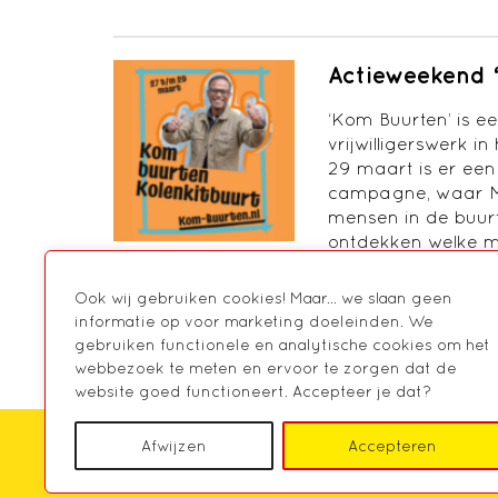
Actieweekend 
‘Kom Buurten’ is e
vrijwilligerswerk i
29 maart is er een
campagne, waar M
mensen in de buu
ontdekken welke mo
Ook wij gebruiken cookies! Maar... we slaan geen
informatie op voor marketing doeleinden. We
1
2
…
19
VOLGENDE
gebruiken functionele en analytische cookies om het
webbezoek te meten en ervoor te zorgen dat de
website goed functioneert. Accepteer je dat?
Afwijzen
Accepteren
HOME
OVER MARKANT
AGENDA
NIE
CONTACT