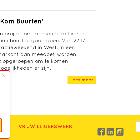
‘Kom Buurten’
en project om mensen te activeren
n hun buurt te gaan doen. Van 27 t/m
 actieweekend in West. In een
arkant aan meedoet, worden
rt opgeroepen om te komen
gelijkheden er zijn.
Lees meer
UWS
VRIJWILLIGERSWERK