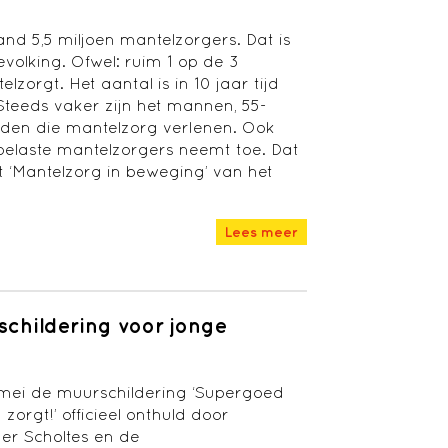
land 5,5 miljoen mantelzorgers. Dat is
volking. Ofwel: ruim 1 op de 3
zorgt. Het aantal is in 10 jaar tijd
teeds vaker zijn het mannen, 55-
nden die mantelzorg verlenen. Ook
 belaste mantelzorgers neemt toe. Dat
t ‘Mantelzorg in beweging’ van het
Lees meer
childering voor jonge
 mei de muurschildering ‘Supergoed
zorgt!’ officieel onthuld door
er Scholtes en de