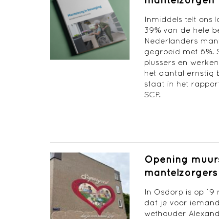
Inmiddels telt ons 
39% van de hele be
Nederlanders mantel
gegroeid met 6%. S
plussers en werke
het aantal ernstig
staat in het rappor
SCP.
Opening muurs
mantelzorgers
In Osdorp is op 19
dat je voor iemand 
wethouder Alexand