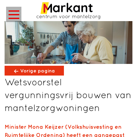
Vorige pagina
Wetsvoorstel
vergunningsvrij bouwen van
mantelzorgwoningen
Minister Mona Keijzer (Volkshuisvesting en
Ruimtelijke Ordening) heeft een aangepast