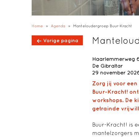
Home
»
Agenda
»
Manteloudergroep Buur-Kracht
Manteloud
Vorige pagina
Haarlemmerweg 6
De Gibraltar
29 november 2026 
Zorg jij voor ee
Buur-Kracht! ont
workshops. De k
getrainde vrijwill
Buur-Kracht! is e
mantelzorgers me