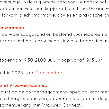
a steuntje in de rug om de zorg voor je naaste vol
 Loop binnen voor een kopje koffie of thee. De aan
Markant biedt informatie, advies en praktische on
 en wanneer
 op de woensdagavond en bestemd voor iedereen di
ierbare met een chronische ziekte of beperking i
ber van 19.30-21.00 uur. Inloop vanaf 19.15 uur.
unt in 2026 is op
2 december
.
 met Vrouwen Connect
refpunt op de donderdagochtend, speciaal voor me
e achtergrond die zorgen voor en dierbare in de 
n samenwerking met Vrouwen Connect.