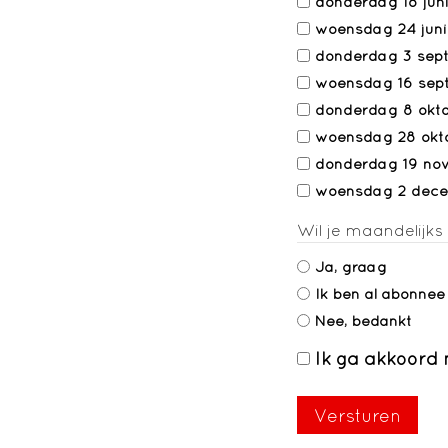
donderdag 18 jun
woensdag 24 juni
donderdag 3 sep
woensdag 16 sep
donderdag 8 okt
woensdag 28 okt
donderdag 19 no
woensdag 2 dec
Wil je maandelijks
Ja, graag
Ik ben al abonnee
Nee, bedankt
Ik ga akkoord
Toestemming
*
Versturen