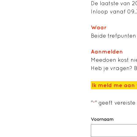
De laatste van 
Inloop vanaf 09.
Waar
Beide trefpunten
Aanmelden
Meedoen kost nie
Heb je vragen? B
Ik meld me aan 
"
" geeft vereist
*
Naam
*
Voornaam