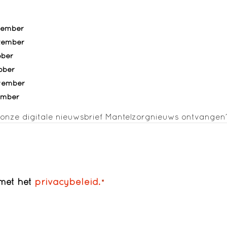
i
tember
tember
ober
ober
vember
ember
 onze digitale nieuwsbrief Mantelzorgnieuws ontvangen
 met het
privacybeleid.
*