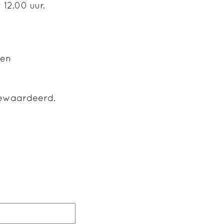
 12.00 uur.
men
gewaardeerd.