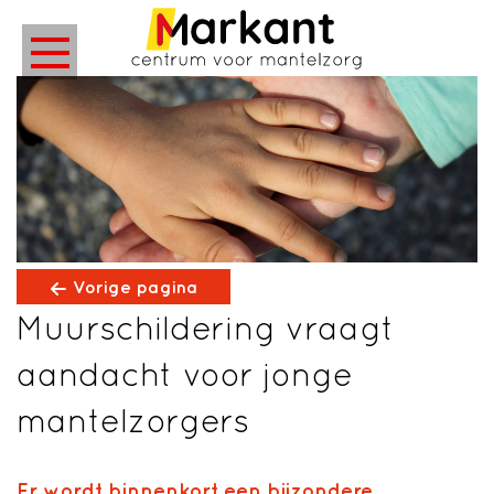
Vorige pagina
Muurschildering vraagt
aandacht voor jonge
mantelzorgers
Er wordt binnenkort een bijzondere