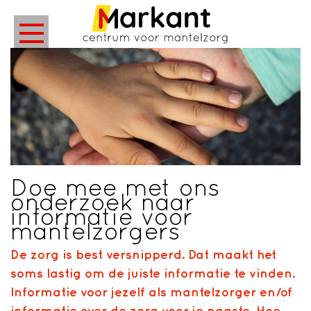
Doe mee met ons
onderzoek naar
informatie voor
mantelzorgers
De zorg is best versnipperd. Dat maakt het
soms lastig om de juiste informatie te vinden.
Informatie voor jezelf als mantelzorger en/of
informatie over de zorg voor je naaste. Hoe