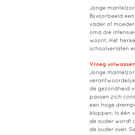
Jonge mantelzorg
Bijvoorbeeld een
vader of moeder 
oma die intensie
woont. Het herke
schoolverlaten e
Vroeg volwasse
Jonge mantelzorg
verantwoordelijk 
de gezondheid va
passen zich cons
een hoge drempe
kloppen. Is één 
de ouder wordt a
de ouder over. S