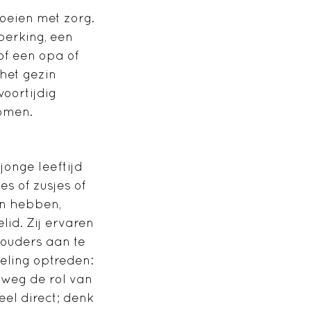
oeien met zorg.
perking, een
of een opa of
het gezin
oortijdig
komen.
jonge leeftijd
es of zusjes of
en hebben,
id. Zij ervaren
ouders aan te
seling optreden:
eweg de rol van
el direct; denk