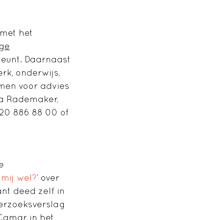
 met het
ge
steunt. Daarnaast
k, onderwijs,
emen voor advies
sa Rademaker,
020 886 88 00 of
e
 mij wel?
’ over
nt deed zelf in
derzoeksverslag
 Camar in het