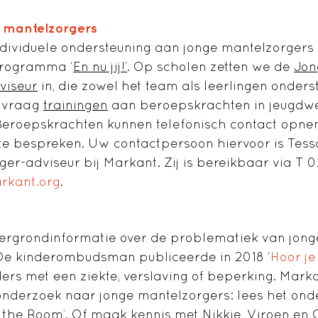
 mantelzorgers
dividuele ondersteuning aan jonge mantelzorgers
programma ‘
En nu jij!’
. Op scholen zetten we de
Jon
viseur
in, die zowel het team als leerlingen onder
nvraag
trainingen
aan beroepskrachten in jeugdwer
 Beroepskrachten kunnen telefonisch contact opn
 te bespreken. Uw contactpersoon hiervoor is Tes
er-adviseur bij Markant. Zij is bereikbaar via T 
kant.org
.
tergrondinformatie over de problematiek van jong
De kinderombudsman publiceerde in 2018 ‘
Hoor je
ers met een ziekte, verslaving of beperking. Marka
onderzoek naar jonge mantelzorgers: lees het on
n the Room
’
. Of maak kennis met Nikkie, Viroen en