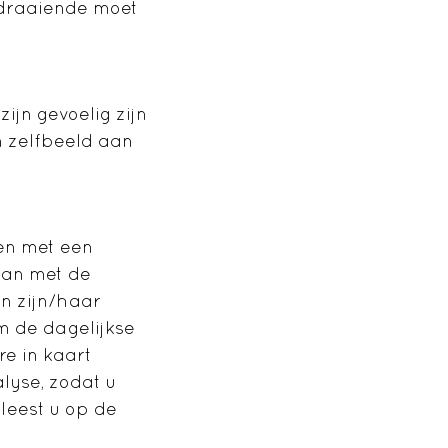
 draaiende moet
ijn gevoelig zijn
 zelfbeeld aan
en met een
 dan met de
en zijn/haar
om de dagelijkse
re in kaart
lyse, zodat u
 leest u op de