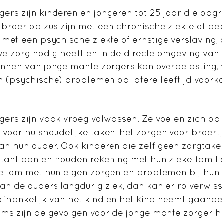
ers zijn kinderen en jongeren tot 25 jaar die opgr
 broer op zus zijn met een chronische ziekte of be
met een psychische ziekte of ernstige verslaving, 
ve zorg nodig heeft en in de directe omgeving van 
nnen van jonge mantelzorgers kan overbelasting, v
n (psychische) problemen op latere leeftijd voor
n
ers zijn vaak vroeg volwassen. Ze voelen zich op 
voor huishoudelijke taken, het zorgen voor broertj
n hun ouder. Ook kinderen die zelf geen zorgtak
tant aan en houden rekening met hun zieke familiel
l om met hun eigen zorgen en problemen bij hun 
van de ouders langdurig ziek, dan kan er rolverwis
fhankelijk van het kind en het kind neemt gaand
oms zijn de gevolgen voor de jonge mantelzorger he