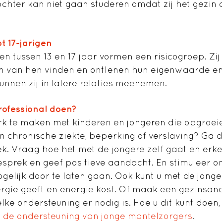
chter kan niet gaan studeren omdat zij het gezin
ot 17-jarigen
 tussen 13 en 17 jaar vormen een risicogroep. Zij z
n van hen vinden en ontlenen hun eigenwaarde en
unnen zij in latere relaties meenemen.
rofessional doen?
rk te maken met kinderen en jongeren die opgroei
en chronische ziekte, beperking of verslaving? Ga
ek. Vraag hoe het met de jongere zelf gaat en erk
n gesprek en geef positieve aandacht. En stimuleer 
gelijk door te laten gaan. Ook kunt u met de jonge
gie geeft en energie kost. Of maak een gezinsana
elke ondersteuning er nodig is. Hoe u dit kunt doen,
r de ondersteuning van jonge mantelzorgers
.