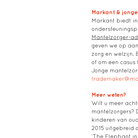
Markant & jonge
Markant biedt in
ondersteunings
Mantelzorger-ad
geven we op aa
zorg en welzijn.
of om een casus
Jonge mantelzorg
trademaker@mar
Meer weten?
Wilt u meer ach
mantelzorgers? 
kinderen van oud
2015 uitgebreid 
‘
The Elephant i