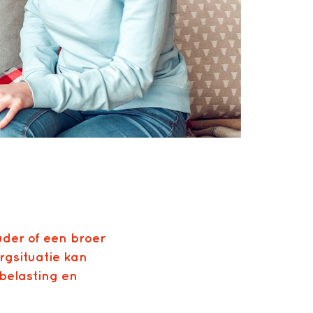
uder of een broer
rgsituatie kan
rbelasting en