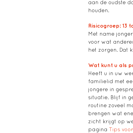
aan de oudste do
houden.
Risicogroep: 13 t
Met name jongeren
voor wat andere
het zorgen. Dat k
Wat kunt u als p
Heeft u in uw we
familielid met e
jongere in gespr
situatie. Blijf i
routine zoveel mo
brengen wat ener
zicht krijgt op w
pagina
Tips voo