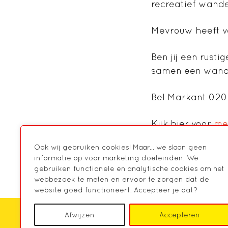
recreatief wande
Mevrouw heeft v
Ben jij een rust
samen een wande
Bel Markant 020
Kijk
hier voor
mee
Ook wij gebruiken cookies! Maar... we slaan geen
Meld je aan
informatie op voor marketing doeleinden. We
gebruiken functionele en analytische cookies om het
webbezoek te meten en ervoor te zorgen dat de
website goed functioneert. Accepteer je dat?
Afwijzen
Accepteren
HOME
OVER MARKANT
AGENDA
NIE
CONTACT