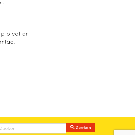
l.
ap biedt en
ntact!
Zoeken