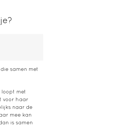
je?
r die samen met
 loopt met
t voor haar
ijks naar de
 haar mee kan
 dan is samen