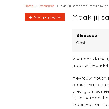
;
Home
»
Vacatures
»
Maak jij samen met mevrouw e
Maak jij 
Vorige pagina
Stadsdeel
Oost
Voor een dame (
haar wil wandel
Mevrouw houdt er
behulp van een r
prettig om same
fysiotherapeut en
lopen van en naa