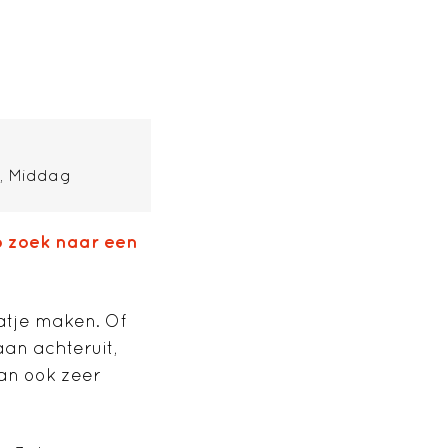
Middag
p zoek naar een
atje maken. Of
an achteruit,
an ook zeer