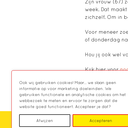
Zijn vrouw (67) 
week. Dat maakt 
zichzelf. Om in b
Voor meneer zoek
of donderdag na 
Hou jij ook wel 
Kijk hier voor
nog
Ook wij gebruiken cookies! Maar... we slaan geen
Meld je aan
informatie op voor marketing doeleinden. We
gebruiken functionele en analytische cookies om het
webbezoek te meten en ervoor te zorgen dat de
website goed functioneert. Accepteer je dat?
Afwijzen
Accepteren
HOME
OVER MARKANT
AGENDA
NIE
CONTACT