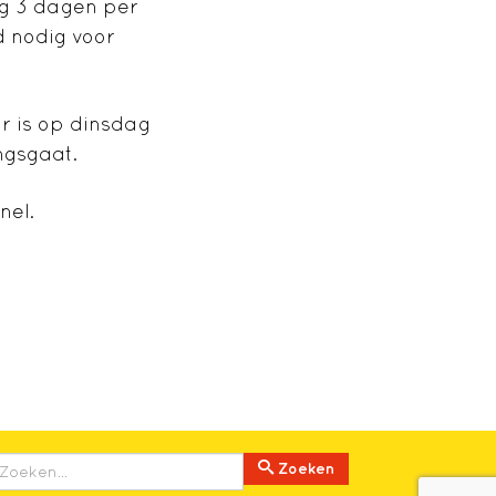
og 3 dagen per
d nodig voor
r is op dinsdag
ngsgaat.
nel.
Zoeken