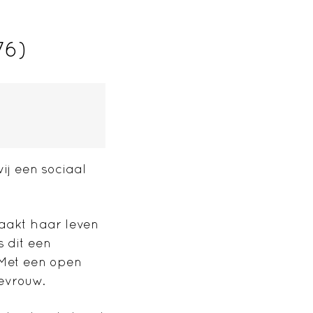
76)
j een sociaal
aakt haar leven
 dit een
. Met een open
mevrouw.