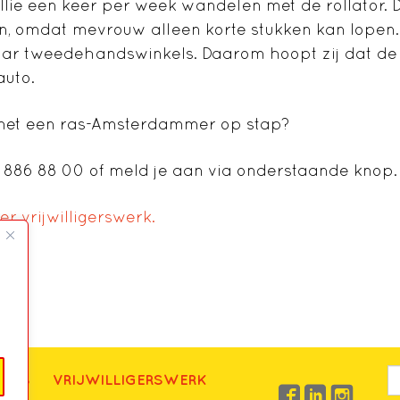
lie een keer per week wandelen met de rollator. Di
jn, omdat mevrouw alleen korte stukken kan lopen
aar tweedehandswinkels. Daarom hoopt zij dat de vr
auto.
s met een ras-Amsterdammer op stap?
 886 88 00 of meld je aan via onderstaande knop.
r vrijwilligerswerk.
UWS
VRIJWILLIGERSWERK