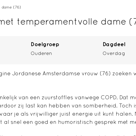
 dame (76)
met temperamentvolle dame (
Doelgroep
Dagdeel
Ouderen
Overdag
igine Jordanese Amsterdamse vrouw (76) zoeken wi
nkelijk van een zuurstoffles vanwege COPD. Dat m
door zij last kan hebben van somberheid. Toch is
ar je als vrijwilliger juist energie uit kunt halen
aat al snel een goed en humoristisch gesprek met 