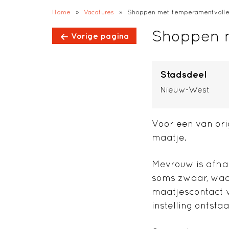
;
Home
»
Vacatures
»
Shoppen met temperamentvolle
Shoppen 
Vorige pagina
Stadsdeel
Nieuw-West
Voor een van or
maatje.
Mevrouw is afha
soms zwaar, waar
maatjescontact wa
instelling ontst