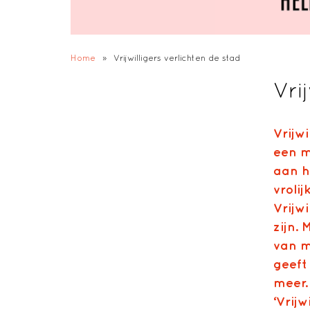
Home
»
Vrijwilligers verlichten de stad
Vri
Vrijw
een m
aan hu
vrolij
Vrijw
zijn.
M
van me
geeft 
meer.
‘Vrijw