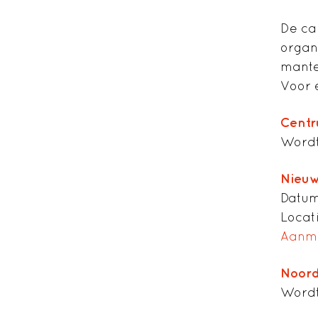
De ca
organi
mante
Voor 
Cent
Wordt
Nieu
Datum
Locati
Aanm
Noor
Wordt