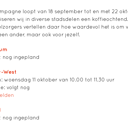
mpagne loopt van 18 september tot en met 22 ok
seren wij in diverse stadsdelen een koffieochtend.
lzorgers vertellen daar hoe waardevol het is om vr
een ander, maar ook voor jezelf.
rum
 nog ingepland
w-West
: woensdag 11 oktober van 10.00 tot 11.30 uur
e: volgt nog
elden
d
 nog ingepland