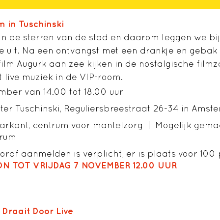
m in Tuschinski
jn de sterren van de stad en daarom leggen we bij
je uit. Na een ontvangst met een drankje en geb
ilm Augurk aan zee kijken in de nostalgische filmz
t live muziek in de VIP-room.
ber van 14.00 tot 18.00 uur
ater Tuschinski, Reguliersbreestraat 26-34 in Am
arkant, centrum voor mantelzorg | Mogelijk gema
trum
raf aanmelden is verplicht, er is plaats voor 100
N TOT VRIJDAG 7 NOVEMBER 12.00 UUR
Draait Door Live