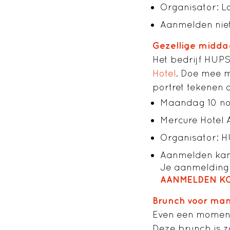
Organisator: L
Aanmelden niet 
Gezellige middag
Het bedrijf HUPS
Hotel
. Doe mee m
portret tekenen 
Maandag 10 nov
Mercure Hotel
Organisator: 
Aanmelden kan 
Je aanmelding 
AANMELDEN K
Brunch voor man
Even een moment
Deze brunch is z