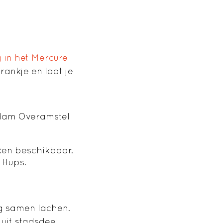
 in het Mercure
ankje en laat je
rdam Overamstel
ken beschikbaar.
 Hups.
g samen lachen.
uit stadsdeel