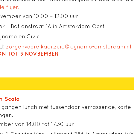
 flyer.
ember van 10.00 – 12.00 uur
xer | Batjanstraat 1A in Amsterdam-Oost
ynamo en Civic
d:
zorgenvoorelkaar.zuid@dynamo-amsterdam.nl
ON TOT 3 NOVBEMBER
n Scala
 gangen lunch met tussendoor verrassende, korte
ngen.
ber van 14.00 tot 17.30 uur