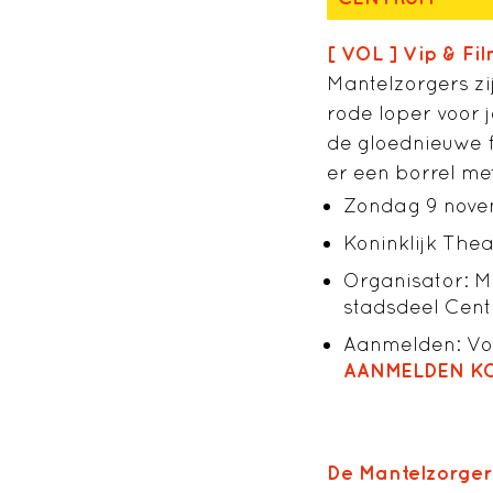
[ VOL ] Vip & Fil
Mantelzorgers zi
rode loper voor 
de gloednieuwe f
er een borrel me
Zondag 9 novem
Koninklijk The
Organisator: M
stadsdeel Cen
Aanmelden: Voo
AANMELDEN KO
De Mantelzorger 