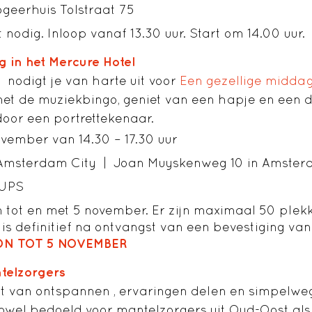
ogeerhuis Tolstraat 75
nodig. Inloop vanaf 13.30 uur. Start om 14.00 uur.
 in het Mercure Hotel
 nodigt je van harte uit voor
Een gezellige middag
et de muziekbingo, geniet van een hapje en een dr
door een portrettekenaar.
ember van 14.30 – 17.30 uur
 Amsterdam City | Joan Muyskenweg 10 in Amste
HUPS
tot en met 5 november. Er zijn maximaal 50 plek
is definitief na ontvangst van een bevestiging van
ON TOT 5 NOVEMBER
telzorgers
 van ontspannen , ervaringen delen en simpelwe
owel bedoeld voor mantelzorgers uit Oud-Oost als 