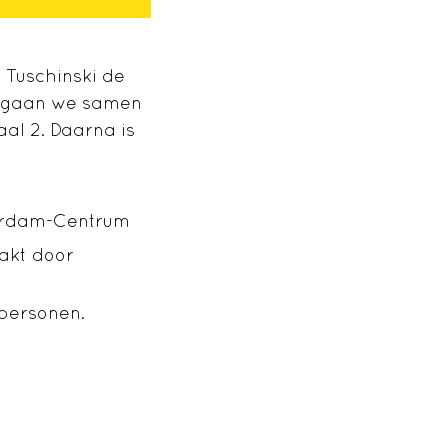
 Tuschinski de
ak gaan we samen
aal 2. Daarna is
sterdam-Centrum
akt door
 personen.