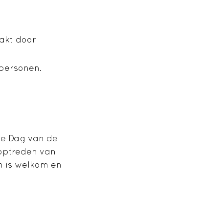
akt door
 personen.
de Dag van de
optreden van
n is welkom en