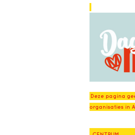
Deze pagina gee
organisaties in
CENTRUM