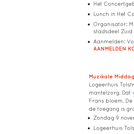
Het Concertge
Lunch in Het Co
Organisator: M
stadsdeel Zuid
Aanmelden: Voo
AANMELDEN KO
Muzikale Middag
Logeerhuis Tolst
mantelzorg. Dat
Frans bloem. De 
de toegang is gra
Zondag 9 novem
Logeerhuis Tol