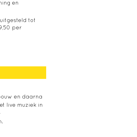
hing en
itgesteld tot
49,50 per
ebouw en daarna
t live muziek in
e
h.