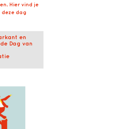
en. Hier vind je
d deze dag
arkant en
 de Dag van
atie