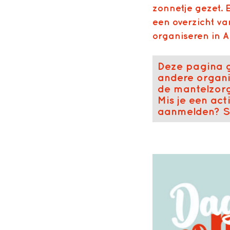
zonnetje gezet. E
een overzicht v
organiseren in 
Deze pagina g
andere organi
de mantelzorg
Mis je een act
aanmelden? S