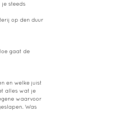
 je steeds
terij op den duur
 Hoe gaat de
n en welke juist
t alles wat je
 degene waarvoor
t geslapen. Was