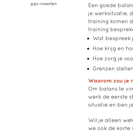
ggz-naasten
Een goede balans
je werksituatie, 
training komen di
training bespre
Wat bespreek j
Hoe krijg en ho
Hoe zorg je vo
Grenzen stellen
Waarom zou je
Om balans te vi
werk de eerste s
situatie en ben 
Wil je alleen we
we ook de korte