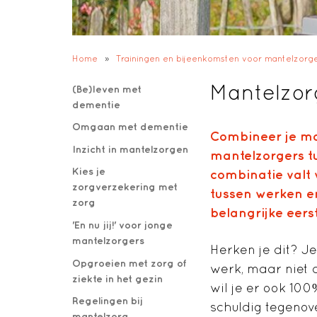
Home
»
Trainingen en bijeenkomsten voor mantelzorg
Mantelzor
(Be)leven met
dementie
Omgaan met dementie
Combineer je ma
Inzicht in mantelzorgen
mantelzorgers tu
Kies je
combinatie valt 
zorgverzekering met
tussen werken e
zorg
belangrijke eers
'En nu jij!' voor jonge
mantelzorgers
Herken je dit? Je
Opgroeien met zorg of
werk, maar niet 
ziekte in het gezin
wil je er ook 100
Regelingen bij
schuldig tegenove
mantelzorg