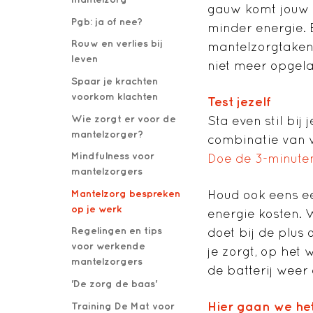
gauw komt jouw e
Pgb: ja of nee?
minder energie. 
Rouw en verlies bij
mantelzorgtaken. 
leven
niet meer opgel
Spaar je krachten
voorkom klachten
Test jezelf
Wie zorgt er voor de
Sta even stil bij
mantelzorger?
combinatie van 
Mindfulness voor
Doe de 3-minute
mantelzorgers
Mantelzorg bespreken
Houd ook eens ee
op je werk
energie kosten. 
Regelingen en tips
doet bij de plus 
voor werkende
je zorgt, op het 
mantelzorgers
de batterij wee
'De zorg de baas'
Hier gaan we he
Training De Mat voor