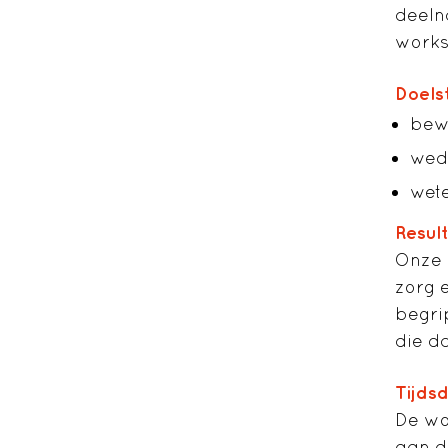
deeln
works
Doelst
bew
wede
wete
Resul
Onze 
zorg 
begri
die d
Tijds
De wo
aan d