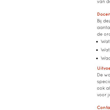
van d
Docen
Bij d
aanta
de or
Wat 
Wat 
Waa
Uitvo
De wo
speci
ook a
voor 
Conta