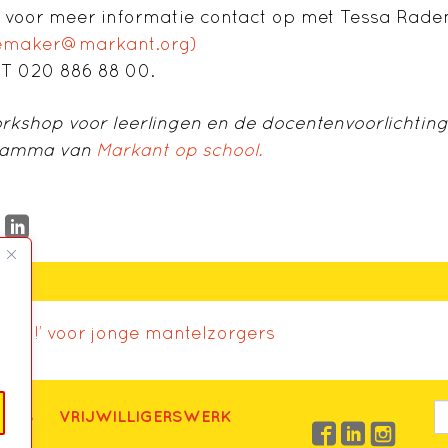
voor meer informatie contact op met Tessa Rad
emaker@markant.org)
a
T 020 886 88 00.
rkshop voor leerlingen en de docentenvoorlichting
ramma van
Markant op school.
ook:
nu jij!’ voor jonge mantelzorgers
UWS
VRIJWILLIGERSWERK