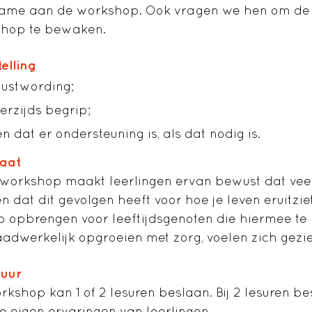
ame aan de workshop. Ook vragen we hen om de ve
hop te bewaken.
elling
ustwording;
rzijds begrip;
n dat er ondersteuning is, als dat nodig is.
taat
workshop maakt leerlingen ervan bewust dat vee
en dat dit gevolgen heeft voor hoe je leven eruitzi
p opbrengen voor leeftijdsgenoten die hiermee t
aadwerkelijk opgroeien met zorg, voelen zich gezi
duur
rkshop kan 1 of 2 lesuren beslaan. Bij 2 lesuren
e eigen ervaringen van leerlingen.