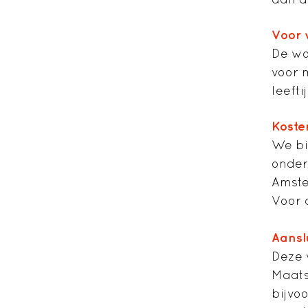
Voor 
De wo
voor 
leefti
Koste
We bi
onder
Amst
Voor 
Aansl
Deze 
Maats
bijvo