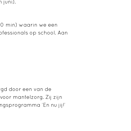
juni).
 30 min) waarin we een
fessionals op school. Aan
?
rgd door een van de
oor mantelzorg. Zij zijn
ngsprogramma ‘En nu jij!’