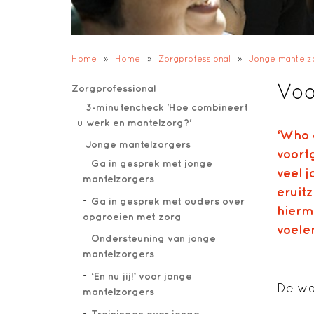
Home
»
Home
»
Zorgprofessional
»
Jonge mantelz
Voo
Zorgprofessional
3-minutencheck 'Hoe combineert
u werk en mantelzorg?'
‘Who 
Jonge mantelzorgers
voort
Ga in gesprek met jonge
veel 
mantelzorgers
eruit
Ga in gesprek met ouders over
hierm
opgroeien met zorg
voele
Ondersteuning van jonge
mantelzorgers
‘En nu jij!’ voor jonge
De wo
mantelzorgers
Trainingen over jonge