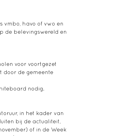
as vmbo, havo of vwo en
p de belevingswereld en
olen voor voortgezet
kt door de gemeente
iteboard nodig.
oruur, in het kader van
en bij de actualiteit,
 november) of in de Week