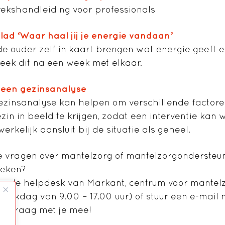
ekshandleiding voor professionals
blad ‘Waar haal jij je energie vandaan’
de ouder zelf in kaart brengen wat energie geeft e
eek dit na een week met elkaar.
een gezinsanalyse
ezinsanalyse kan helpen om verschillende factoren
ezin in beeld te krijgen, zodat een interventie kan
rkelijk aansluit bij de situatie als geheel.
e vragen over mantelzorg of mantelzorgondersteuni
eken?
an de helpdesk van Markant, centrum voor mantelz
 werkdag van 9.00 – 17.00 uur) of stuur een e-mail
n graag met je mee!