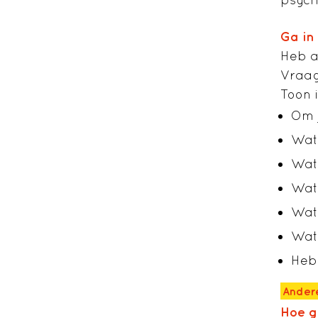
Ga in
Heb a
Vraag
Toon i
Om 
Wat 
Wat 
Wat 
Wat 
Wat 
Heb 
Andere
Hoe g