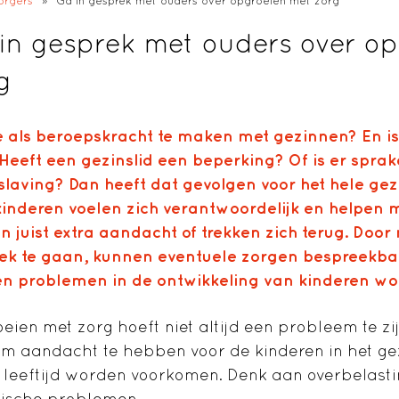
orgers
»
Ga in gesprek met ouders over opgroeien met zorg
in gesprek met ouders over o
g
e als beroepskracht te maken met gezinnen? En is
 Heeft een gezinslid een beperking? Of is er spra
rslaving? Dan heeft dat gevolgen voor het hele gez
kinderen voelen zich verantwoordelijk en helpen 
n juist extra aandacht of trekken zich terug. Door
ek te gaan, kunnen eventuele zorgen bespreekb
n problemen in de ontwikkeling van kinderen w
eien met zorg hoeft niet altijd een probleem te zij
um aandacht te hebben voor de kinderen in het g
e leeftijd worden voorkomen. Denk aan overbelast
ische problemen.