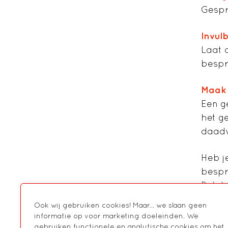
Gespr
Invul
Laat 
bespr
Maak 
Een g
het g
daadwe
Heb j
bespr
Bel d
(elke
Ook wij gebruiken cookies! Maar... we slaan geen
denke
informatie op voor marketing doeleinden. We
gebruiken functionele en analytische cookies om het