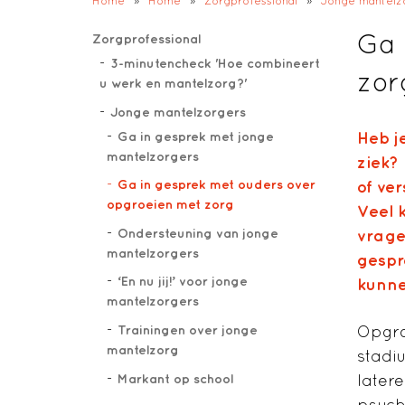
Home
»
Home
»
Zorgprofessional
»
Jonge mantelz
Ga 
Zorgprofessional
3-minutencheck 'Hoe combineert
zor
u werk en mantelzorg?'
Jonge mantelzorgers
Ga in gesprek met jonge
Heb j
mantelzorgers
ziek?
Ga in gesprek met ouders over
of ve
opgroeien met zorg
Veel 
Ondersteuning van jonge
vrage
mantelzorgers
gespr
‘En nu jij!’ voor jonge
kunne
mantelzorgers
Opgro
Trainingen over jonge
mantelzorg
stadi
Markant op school
later
psych