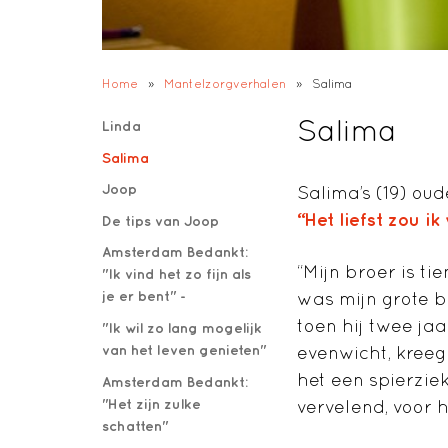
Home
»
Mantelzorgverhalen
»
Salima
Salima
Linda
Salima
Joop
Salima’s (19) ou
“Het liefst zou ik
De tips van Joop
Amsterdam Bedankt:
“Mijn broer is ti
"Ik vind het zo fijn als
je er bent" -
was mijn grote b
toen hij twee jaa
"Ik wil zo lang mogelijk
van het leven genieten"
evenwicht, kreeg
het een spierziek
Amsterdam Bedankt:
"Het zijn zulke
vervelend, voor 
schatten"