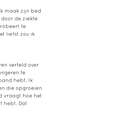
 Ik maak zijn bed
 door de ziekte
probeert te
t liefst zou ik
en verteld over
jongeren te
 band hebt. Ik
en die opgroeien
nd vraagt hoe het
af hebt. Dat