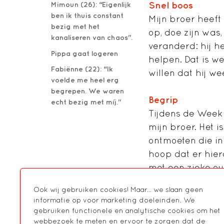
Mimoun (26): “Eigenlijk
Snel boos
ben ik thuis constant
Mijn broer heeft
bezig met het
op, doe zijn was
kanaliseren van chaos".
veranderd: hij he
Pippa gaat logeren
helpen. Dat is wel
Fabiënne (22): “Ik
willen dat hij we
voelde me heel erg
begrepen. We waren
Begrip
echt bezig met míj."
Tijdens de Week 
mijn broer. Het i
ontmoeten die in 
hoop dat er hie
met een zieke ou
thuis gaat, of da
Ook wij gebruiken cookies! Maar... we slaan geen
helpt.”
informatie op voor marketing doeleinden. We
gebruiken functionele en analytische cookies om het
webbezoek te meten en ervoor te zorgen dat de