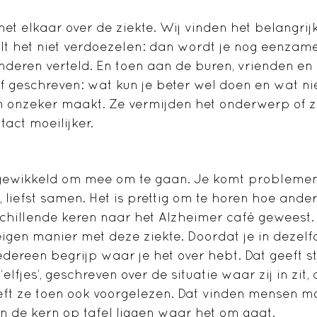
et elkaar over de ziekte. Wij vinden het belangri
 wilt het niet verdoezelen: dan wordt je nog eenzam
nderen verteld. En toen aan de buren, vrienden en 
f geschreven: wat kun je beter wel doen en wat ni
 onzeker maakt. Ze vermijden het onderwerp of ze
act moeilijker.
ingewikkeld om mee om te gaan. Je komt problemen
, liefst samen. Het is prettig om te horen hoe and
schillende keren naar het Alzheimer café geweest.
eigen manier met deze ziekte. Doordat je in dezelfde
Iedereen begrijp waar je het over hebt. Dat geeft s
‘elfjes’, geschreven over de situatie waar zij in zit,
ft ze toen ook voorgelezen. Dat vinden mensen mo
n de kern op tafel liggen waar het om gaat.