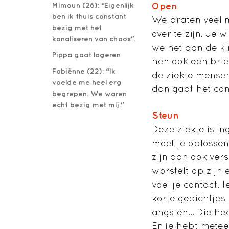
Mimoun (26): “Eigenlijk
Open
ben ik thuis constant
We praten veel m
bezig met het
over te zijn. Je
kanaliseren van chaos".
we het aan de ki
Pippa gaat logeren
hen ook een brie
Fabiënne (22): “Ik
de ziekte mensen
voelde me heel erg
dan gaat het cont
begrepen. We waren
echt bezig met míj."
Steun
Deze ziekte is 
moet je oplossen
zijn dan ook ver
worstelt op zijn 
voel je contact. 
korte gedichtjes, 
angsten… Die hee
En je hebt metee