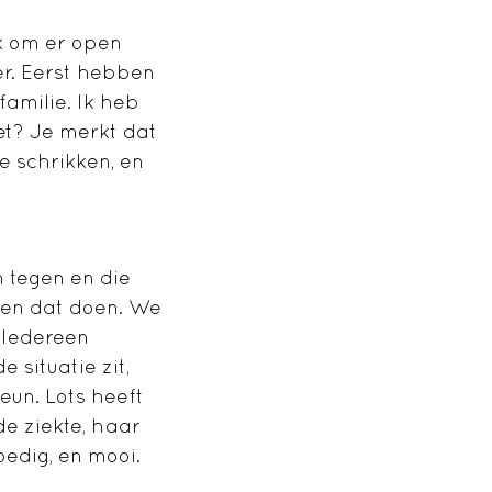
jk om er open
er. Eerst hebben
familie. Ik heb
et? Je merkt dat
 schrikken, en
 tegen en die
eren dat doen. We
 Iedereen
 situatie zit,
teun. Lots heeft
 de ziekte, haar
edig, en mooi.