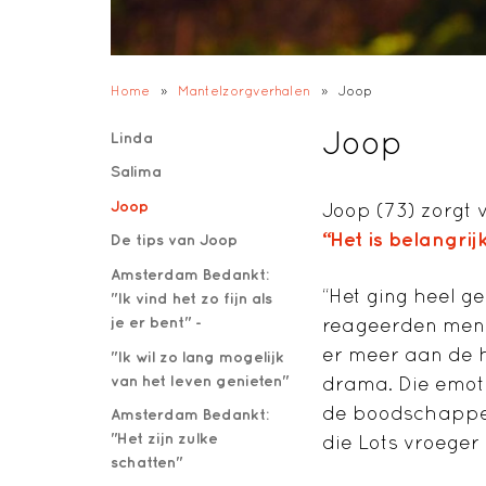
Home
»
Mantelzorgverhalen
»
Joop
Joop
Linda
Salima
Joop
Joop (73) zorgt 
“Het is belangrij
De tips van Joop
Amsterdam Bedankt:
“Het ging heel ge
"Ik vind het zo fijn als
je er bent" -
reageerden mense
er meer aan de 
"Ik wil zo lang mogelijk
van het leven genieten"
drama. Die emoti
de boodschappen,
Amsterdam Bedankt:
"Het zijn zulke
die Lots vroeger
schatten"