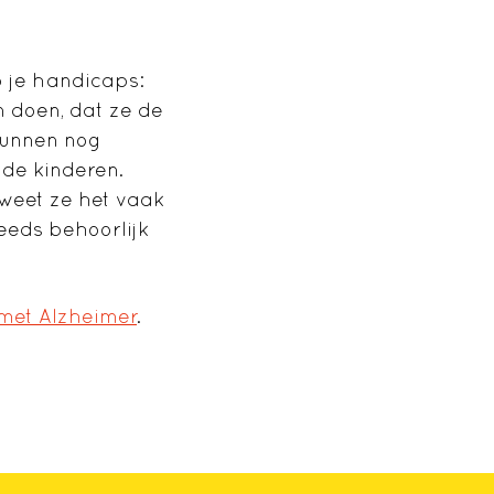
b je handicaps:
n doen, dat ze de
kunnen nog
 de kinderen.
 weet ze het vaak
teeds behoorlijk
met Alzheimer
.