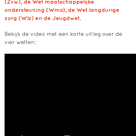
(Zvw),
de Wet maatschappelijke
ondersteuning (Wmo),
de Wet langdurige
zorg (Wlz) en de
Jeugdwet.
Bekijk de video met een korte uitleg over de
vier wetten: