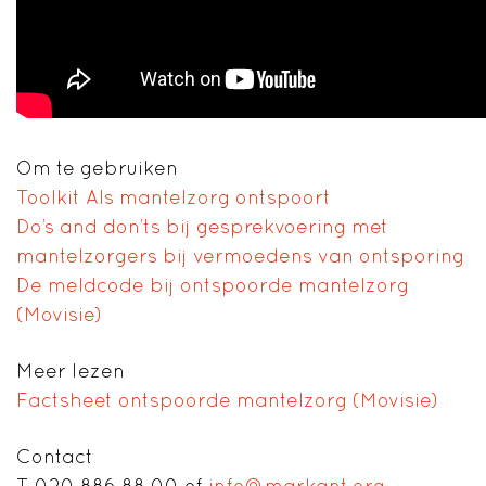
Om te gebruiken
Toolkit Als mantelzorg ontspoort
Do’s and don’ts bij gesprekvoering met
mantelzorgers bij vermoedens van ontsporing
De meldcode bij ontspoorde mantelzorg
(Movisie)
Meer lezen
Factsheet ontspoorde mantelzorg (Movisie)
Contact
T 020 886 88 00 of
info
@markant.org