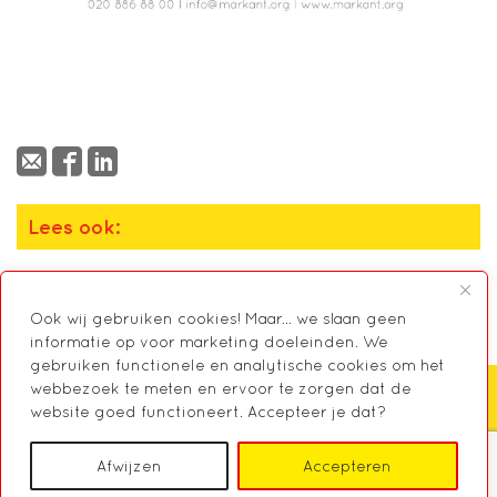
Lees ook:
3-minutencheck ‘Hoe combineert u werk en
mantelzorg?’
Ook wij gebruiken cookies! Maar... we slaan geen
informatie op voor marketing doeleinden. We
gebruiken functionele en analytische cookies om het
webbezoek te meten en ervoor te zorgen dat de
website goed functioneert. Accepteer je dat?
Zoeken
Afwijzen
Accepteren
© 2026 Markant, Centrum voor Mantelzorg