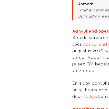
Ahmed:
“Had ik maar ee
Dat had mij een
Aanvullend open
Kan de verzorgd
voor
Aanvullend
augustus 2022 wo
vergelijkbaar met
je een OV-begele
verzorgde.
Er is ook aanvul
huis). Hiervoor 
door
Valys
. Een 
Meereizen met 