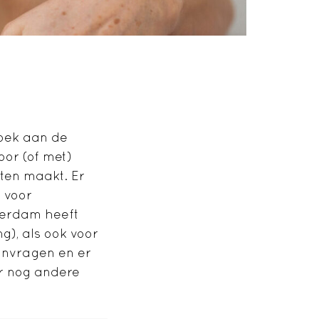
oek aan de
oor (of met)
sten maakt. Er
 voor
terdam heeft
), als ook voor
anvragen en er
r nog andere