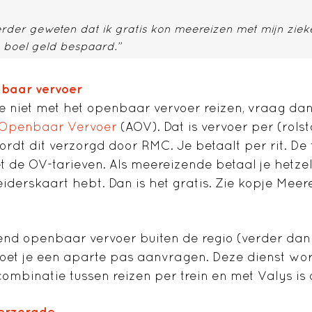
rder geweten dat ik gratis kon meereizen met mijn zieke
 boel geld bespaard.”
baar vervoer
e niet met het openbaar vervoer reizen, vraag da
 Openbaar Vervoer
(AOV). Dat is vervoer per (rolst
rdt dit verzorgd door RMC. Je betaalt per rit. De t
 de OV-tarieven. Als meereizende betaal je hetzelfd
iderskaart hebt. Dan is het gratis. Zie kopje Meer
lend openbaar vervoer buiten de regio (verder da
moet je een aparte pas aanvragen. Deze dienst wo
combinatie tussen reizen per trein en met Valys is 
verzorgde