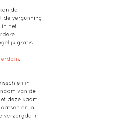
 kan de
t de vergunning
 in het
erdere
elijk gratis
sterdam
.
misschien in
p naam van de
Met deze kaart
laatsen en in
e verzorgde in