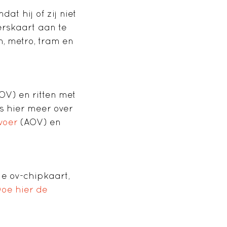
at hij of zij niet
erskaart aan te
n, metro, tram en
OV) en ritten met
es hier meer over
voer
(AOV) en
e ov-chipkaart,
oe hier de