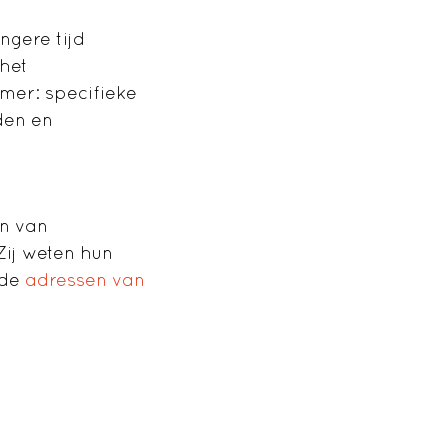
ngere tijd
 het
emer: specifieke
den en
en van
Zij weten hun
 de
adressen van