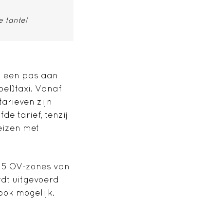
 tante!
n een pas aan
oel)taxi. Vanaf
arieven zijn
e tarief, tenzij
eizen met
n 5 OV-zones van
rdt uitgevoerd
ook mogelijk.