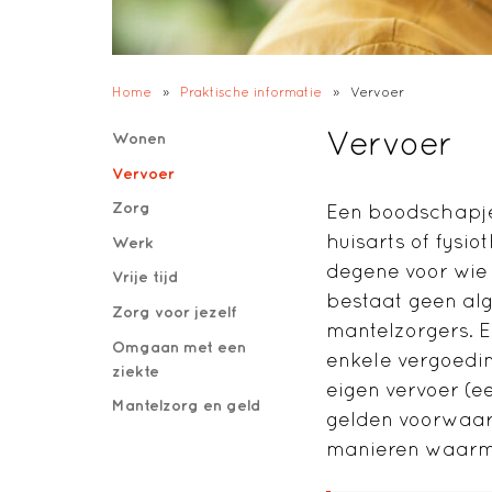
Home
»
Praktische informatie
»
Vervoer
Vervoer
Wonen
Vervoer
Zorg
Een boodschapje
huisarts of fysi
Werk
degene voor wie 
Vrije tijd
bestaat geen alg
Zorg voor jezelf
mantelzorgers. 
Omgaan met een
enkele vergoedin
ziekte
eigen vervoer (e
Mantelzorg en geld
gelden voorwaar
manieren waarme