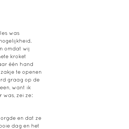
lles was
mogelijkheid.
en omdat wij
hete kroket
maar één hand
dzakje te openen
erd graag op de
een, want ik
 was, zei ze:
zorgde en dat ze
ooie dag en het