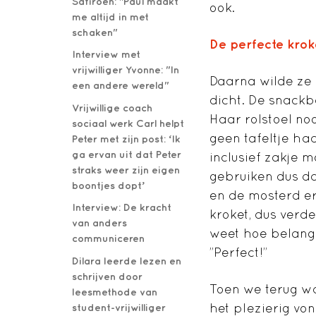
Safiroen: "Paul maakt
ook.
me altijd in met
schaken"
De perfecte krok
Interview met
vrijwilliger Yvonne: "In
Daarna wilde ze 
een andere wereld"
dicht. De snackb
Vrijwillige coach
Haar rolstoel no
sociaal werk Carl helpt
geen tafeltje had
Peter met zijn post: ‘Ik
ga ervan uit dat Peter
inclusief zakje 
straks weer zijn eigen
gebruiken dus da
boontjes dopt’
en de mosterd er
Interview: De kracht
kroket, dus verd
van anders
weet hoe belangri
communiceren
”Perfect!”
Dilara leerde lezen en
schrijven door
Toen we terug wa
leesmethode van
het plezierig vo
student-vrijwilliger