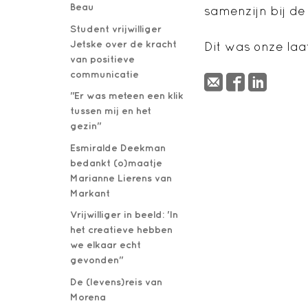
Beau
samenzijn bij de
Student vrijwilliger
Jetske over de kracht
Dit was onze laa
van positieve
communicatie
"Er was meteen een klik
tussen mij en het
gezin"
Esmiralde Deekman
bedankt (o)maatje
Marianne Lierens van
Markant
Vrijwilliger in beeld: 'In
het creatieve hebben
we elkaar echt
gevonden"
De (levens)reis van
Morena