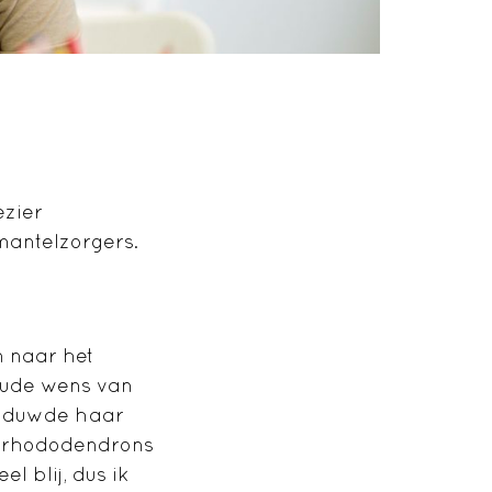
ezier
mantelzorgers.
n naar het
oude wens van
k duwde haar
al rhododendrons
l blij, dus ik