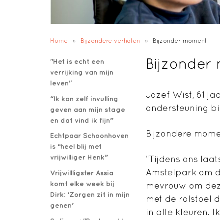
Home
»
Bijzondere verhalen
»
Bijzonder moment
Bijzonder
"Het is echt een
verrijking van mijn
leven"
Jozef Wist, 61 jaa
“Ik kan zelf invulling
ondersteuning bi
geven aan mijn stage
en dat vind ik fijn”
Bijzondere momen
Echtpaar Schoonhoven
is “heel blij met
vrijwilliger Henk”
“Tijdens ons laa
Amstelpark om d
Vrijwillligster Assia
komt elke week bij
mevrouw om deze
Dirk: ‘Zorgen zit in mijn
met de rolstoel 
genen’
in alle kleuren. 